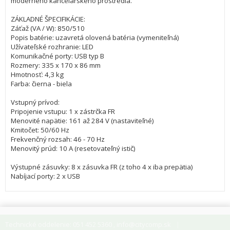
moderného kancelárskeho prostredia.
ZÁKLADNÉ ŠPECIFIKÁCIE:
Záťaž (VA / W): 850/510
Popis batérie: uzavretá olovená batéria (vymeniteľná)
Užívateľské rozhranie: LED
Komunikačné porty: USB typ B
Rozmery: 335 x 170 x 86 mm
Hmotnosť: 4,3 kg
Farba: čierna - biela
Vstupný prívod:
Pripojenie vstupu: 1 x zástrčka FR
Menovité napätie: 161 až 284 V (nastaviteľné)
Kmitočet: 50/60 Hz
Frekvenčný rozsah: 46 - 70 Hz
Menovitý prúd: 10 A (resetovateľný istič)
Výstupné zásuvky: 8 x zásuvka FR (z toho 4 x iba prepätia)
Nabíjací porty: 2 x USB
Technické oddelenie: 051 452 5360
info@citycomp.sk
,