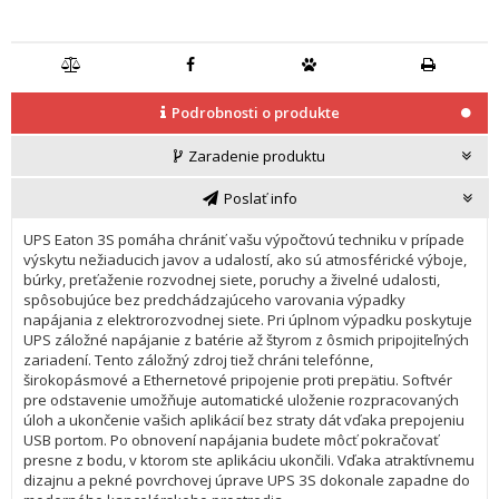
Podrobnosti o produkte
Zaradenie produktu
Poslať info
UPS Eaton 3S pomáha chrániť vašu výpočtovú techniku v prípade
výskytu nežiaducich javov a udalostí, ako sú atmosférické výboje,
búrky, preťaženie rozvodnej siete, poruchy a živelné udalosti,
spôsobujúce bez predchádzajúceho varovania výpadky
napájania z elektrorozvodnej siete. Pri úplnom výpadku poskytuje
UPS záložné napájanie z batérie až štyrom z ôsmich pripojiteľných
zariadení. Tento záložný zdroj tiež chráni telefónne,
širokopásmové a Ethernetové pripojenie proti prepätiu. Softvér
pre odstavenie umožňuje automatické uloženie rozpracovaných
úloh a ukončenie vašich aplikácií bez straty dát vďaka prepojeniu
USB portom. Po obnovení napájania budete môcť pokračovať
presne z bodu, v ktorom ste aplikáciu ukončili. Vďaka atraktívnemu
dizajnu a pekné povrchovej úprave UPS 3S dokonale zapadne do