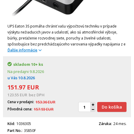
UPS Eaton 3S pomáha chrániť vašu výpočtovú techniku v prípade
výskytu nežiaducich javov a udalostí, ako sú atmosférické výboje,
búrky, preťaženie rozvodnej siete, poruchy a živelné udalosti,
spôsobujúce bez predchádzajúceho varovania výpadky napájania z e
Ďalšie informácie
skladom
10+ ks
Na predajni
9.8.2026
u Vás
10.8.2026
151.97
EUR
123.55
EUR
bez DPH
Cena v predajni
153.36
EUR
Do košíka
Pôvodná cena
157.93
EUR
Kód
1036305
Záruka
24 mes.
Part No.
3S850F