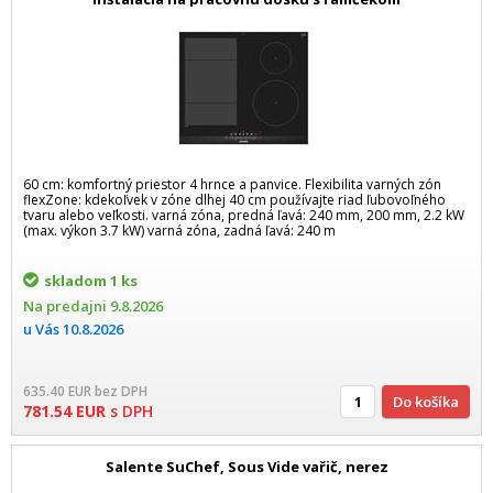
60 cm: komfortný priestor 4 hrnce a panvice. Flexibilita varných zón
flexZone: kdekoľvek v zóne dlhej 40 cm používajte riad ľubovoľného
tvaru alebo veľkosti. varná zóna, predná ľavá: 240 mm, 200 mm, 2.2 kW
(max. výkon 3.7 kW) varná zóna, zadná ľavá: 240 m
skladom
1 ks
Na predajni
9.8.2026
u Vás
10.8.2026
635.40
EUR
bez DPH
Do košíka
781.54
EUR
s DPH
Salente SuChef, Sous Vide vařič, nerez