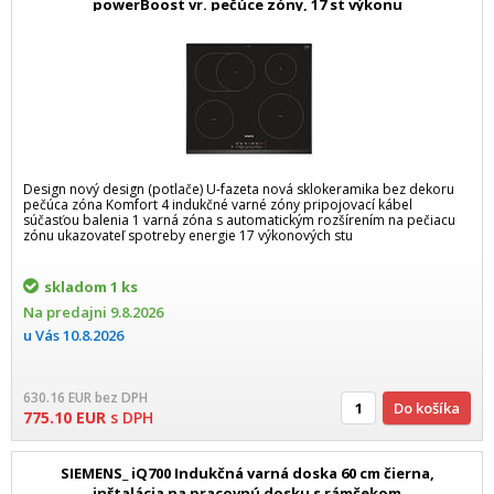
powerBoost vr. pečúce zóny, 17 st výkonu
Design nový design (potlače) U-fazeta nová sklokeramika bez dekoru
pečúca zóna Komfort 4 indukčné varné zóny pripojovací kábel
súčasťou balenia 1 varná zóna s automatickým rozšírením na pečiacu
zónu ukazovateľ spotreby energie 17 výkonových stu
skladom
1 ks
Na predajni
9.8.2026
u Vás
10.8.2026
630.16
EUR
bez DPH
Do košíka
775.10
EUR
s DPH
SIEMENS_ iQ700 Indukčná varná doska 60 cm čierna,
inštalácia na pracovnú dosku s rámčekom