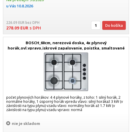
u Vás
10.8.2026
226.09
EUR
bez DPH
Do košíka
278.09
EUR
s DPH
BOSCH_60cm, nerezová doska, 4x plynový
horák,ovl.vpravo,iskrové zapalovanie, poistka, smaltované
rošty pod hrnce,Seria
počet plynových horákov: 4 4 plynové horáky, z toho: 1 silný horák, 2
normálne horáky, 1 úsporný horák vpredu vľavo: silný horákaž 3 kW (v
závislosti na typu plynu) vzadu vľavo: normálny horák až 1.7 kW (v
závislosti na typu plynu) vzadu vpravo: normá
nie je skladom