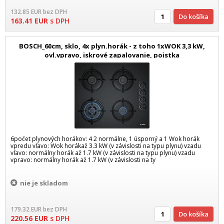
132.85
EUR
bez DPH
Do košíka
163.41
EUR
s DPH
BOSCH_60cm, sklo, 4x plyn.horák - z toho 1xWOK 3,3 kW,
ovl.vpravo, iskrové zapalovanie, poistka
6počet plynových horákov: 4 2 normálne, 1 úsporný a 1 Wok horák
vpredu vľavo: Wok horákaž 3.3 kW (v závislosti na typu plynu) vzadu
vľavo: normálny horák až 1.7 kW (v závislosti na typu plynu) vzadu
vpravo: normálny horák až 1.7 kW (v závislosti na ty
nie je skladom
179.32
EUR
bez DPH
Do košíka
220.56
EUR
s DPH