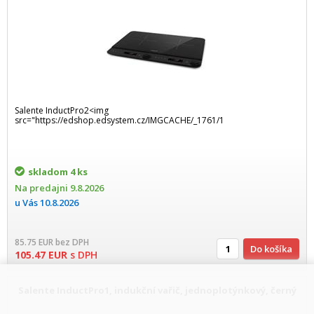
Salente InductPro2<img
src="https://edshop.edsystem.cz/IMGCACHE/_1761/1
skladom
4 ks
Na predajni
9.8.2026
u Vás
10.8.2026
85.75
EUR
bez DPH
Do košíka
105.47
EUR
s DPH
Salente InductPro1, indukční vařič, jednoplotýnkový, černý