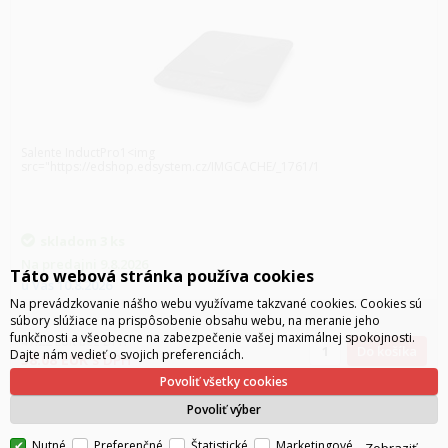
Salente InductPro1<img
src="https://edshop.edsystem.cz/IMGCACHE/_1761/1
skladom
3 ks
Na predajni
9.8.2026
Táto webová stránka používa cookies
u Vás
10.8.2026
Na prevádzkovanie nášho webu využívame takzvané cookies. Cookies sú
súbory slúžiace na prispôsobenie obsahu webu, na meranie jeho
funkčnosti a všeobecne na zabezpečenie vašej maximálnej spokojnosti.
47.22
EUR
bez DPH
Do košíka
Dajte nám vedieť o svojich preferenciách.
58.08
EUR
s DPH
Povoliť všetky cookies
Povoliť výber
Nutné
Preferenčné
Štatistické
Marketingové