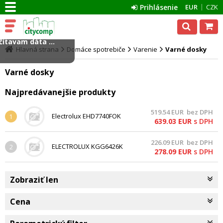
Prihlásenie
EUR
CZK
ítavam dáta ...
Hlavná strana
Domáce spotrebiče
Varenie
Varné dosky
Varné dosky
Najpredávanejšie produkty
519.54
EUR
bez DPH
Electrolux EHD7740FOK
1
639.03
EUR
s DPH
226.09
EUR
bez DPH
ELECTROLUX KGG6426K
2
278.09
EUR
s DPH
Zobraziť len
Cena