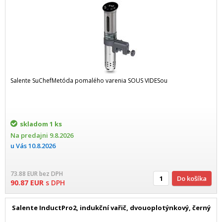
Salente SuChefMetóda pomalého varenia SOUS VIDESou
skladom
1 ks
Na predajni
9.8.2026
u Vás
10.8.2026
73.88
EUR
bez DPH
Do košíka
90.87
EUR
s DPH
Salente InductPro2, indukční vařič, dvouoplotýnkový, černý