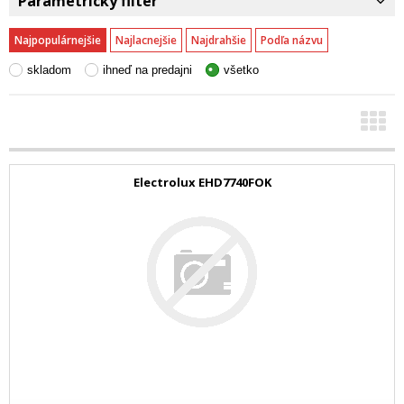
Parametrický filter
Najpopulárnejšie
Najlacnejšie
Najdrahšie
Podľa názvu
skladom
ihneď na predajni
všetko
Electrolux EHD7740FOK