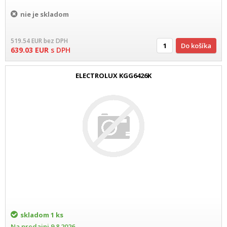
nie je skladom
519.54
EUR
bez DPH
Do košíka
639.03
EUR
s DPH
ELECTROLUX KGG6426K
skladom
1 ks
Na predajni
9.8.2026