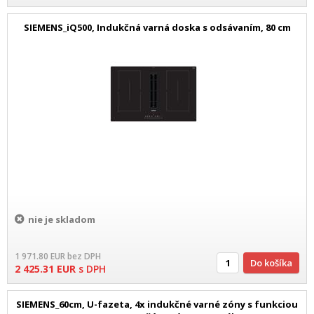
SIEMENS_iQ500, Indukčná varná doska s odsávaním, 80 cm
nie je skladom
1 971.80
EUR
bez DPH
Do košíka
2 425.31
EUR
s DPH
SIEMENS_60cm, U-fazeta, 4x indukčné varné zóny s funkciou