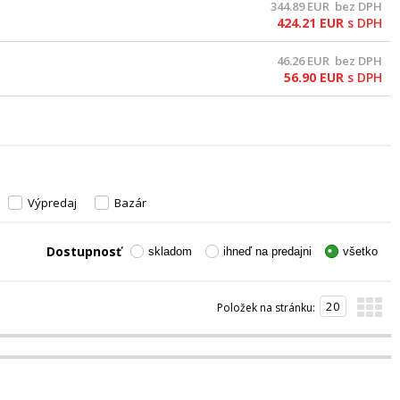
344.89
EUR
bez DPH
424.21
EUR
s DPH
46.26
EUR
bez DPH
56.90
EUR
s DPH
Výpredaj
Bazár
Dostupnosť
skladom
ihneď na predajni
všetko
Položek na stránku: