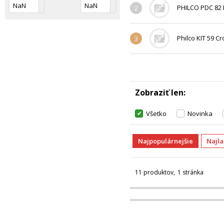
PHILCO PDC 82 
2
Philco KIT 59 C
3
Zobraziť len
Všetko
Novinka
Najpopulárnejšie
Najl
11 produktov
1 stránka