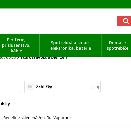
Periférie,
Spotrebná a smart
Domáce
príslušenstvo,
elektronika, batérie
spotrebiče
káble
otrebiče
Starostlivosť o bielizeň
Žehličky
10
ukty
s Redefine sklenená žehlička Vapocare