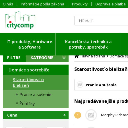
O nás
Informácie podľa zákona
Produkty
Doprava a platba
ítavam dáta ...
IT produkty, Hardware
Kancelárska technika a
a Software
potreby, spotrebák
Hlavná strana
Domáce sp
FILTRE
KATEGÓRIE
Starostlivosť o bielizeň
Domáce spotrebiče
Starostlivosť o
bielizeň
Pranie a sušenie
Pranie a sušenie
Najpredávanejšie prod
Žehličky
Cena
Morphy Richard
1