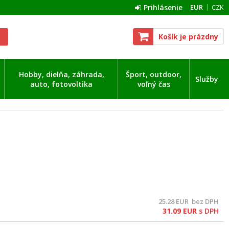
Prihlásenie
EUR
CZK
Košík je prázdny
Hobby, dielňa, záhrada,
Šport, outdoor,
Služby
auto, fotovoltika
voľný čas
25.28
EUR
bez DPH
31.09
EUR
s DPH