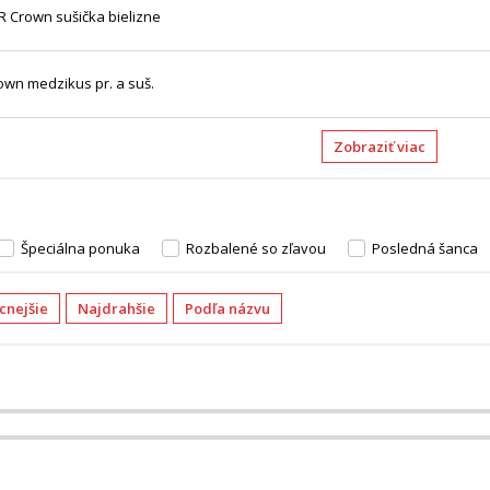
R Crown sušička bielizne
rown medzikus pr. a suš.
Zobraziť viac
Špeciálna ponuka
Rozbalené so zľavou
Posledná šanca
acnejšie
Najdrahšie
Podľa názvu