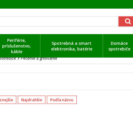
Periférie,
Spotrebná a smart
Domáce
príslušenstvo,
elektronika, batérie
spotrebiče
káble
otrebiče
Pečenie a grilovanie
acnejšie
Najdrahšie
Podľa názvu