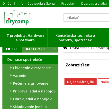
O nás
Informácie podľa zákona
Produkty
Doprava a platba
ítavam dáta ...
IT produkty, Hardware
Kancelárska technika a
a Software
potreby, spotrebák
Hlavná strana
Domáce sp
FILTRE
KATEGÓRIE
Domáce spotrebiče
Zobraziť len
Chladenie a mrazenie
Varenie
Najpopulárnejšie
Najl
Pečenie a grilovanie
Príprava jedál a nápojov
Ohrev jedál a nápojov
Skladovanie jedál a