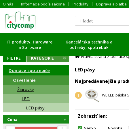
O nás
Informácie podľa zákona
Produkty
Doprava a platba
ítavam dáta ...
IT produkty, Hardware
Kancelárska technika a
a Software
potreby, spotrebák
Hlavná strana
Domáce sp
FILTRE
KATEGÓRIE
LED pásy
Domáce spotrebiče
Osvetlenie
Najpredávanejšie prod
Žiarovky
WE LED páska 
1
LED
LED pásy
Zobraziť len
Cena
Všetko
Novinka