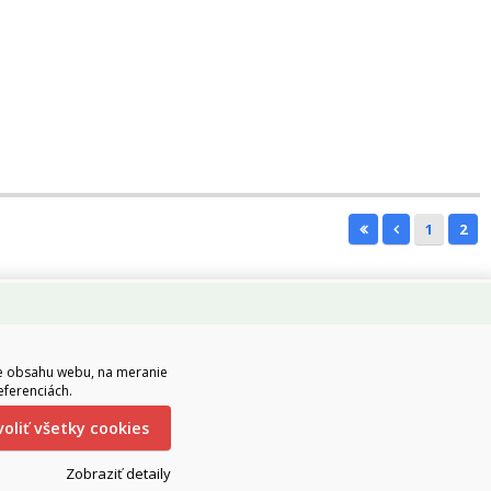
1
2
ie obsahu webu, na meranie
eferenciách.
ovoliť všetky cookies
Zobraziť detaily