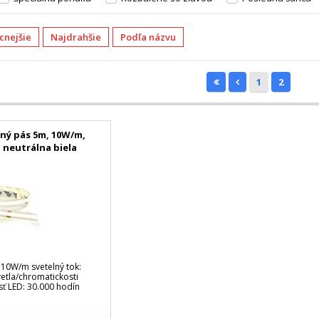
acnejšie
Najdrahšie
Podľa názvu
1
2
lný pás 5m, 10W/m,
, neutrálna biela
 10W/m svetelný tok:
etla/chromatickosti
sť LED: 30.000 hodín