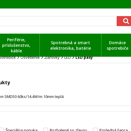
Periférie,
Spotrebná a smart
Domáce
príslušenstvo,
elektronika, batérie
spotrebiče
káble
otrebiče
Osvetlenie
Žiarovky
LED
LED pásy
ukty
5m SMD50 60ks/14.4W/m 10mm teplá
Špeciálna ponuka
Rozbalené so zľavou
Posledná šanca