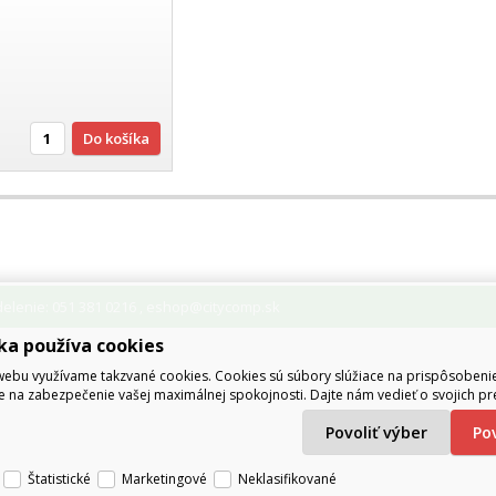
Do košíka
lenie: 051 381 0216
eshop@citycomp.sk
,
ka používa cookies
ebu využívame takzvané cookies. Cookies sú súbory slúžiace na prispôsoben
e na zabezpečenie vašej maximálnej spokojnosti. Dajte nám vedieť o svojich pr
Povoliť výber
P
Štatistické
Marketingové
Neklasifikované