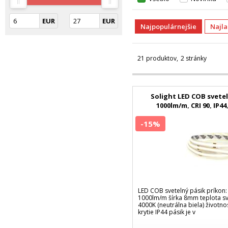
EUR
EUR
Najpopulárnejšie
Najl
21 produktov
2 stránky
Solight LED COB svete
1000lm/m, CRI 90, IP44
-15%
LED COB svetelný pásik príkon:
1000lm/m šírka 8mm teplota sv
4000K (neutrálna biela) životno
krytie IP44 pásik je v