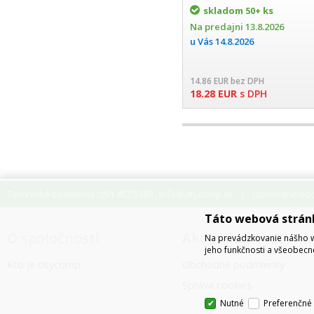
skladom
50+ ks
Na predajni
13.8.2026
u Vás
14.8.2026
14.86
EUR
bez DPH
18.28
EUR
s DPH
Technické oddelenie: 051 452 5360
info@citycomp.sk
Obchodné odde
,
Táto webová strán
O spoločnosti
Ako nakupovať
Na prevádzkovanie nášho w
jeho funkčnosti a všeobecn
Kto je citycomp
Obchodné podmienky
Správa cookies
Nutné
Preferenčné