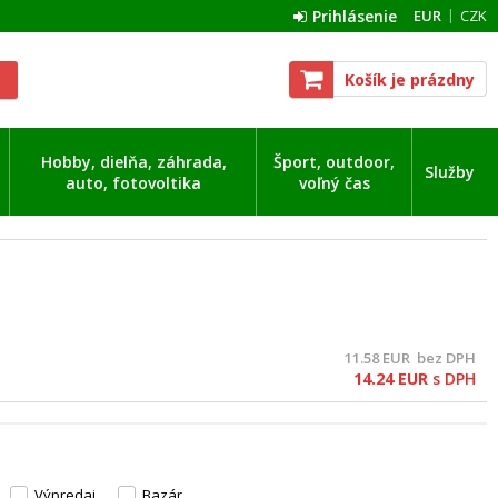
Prihlásenie
EUR
CZK
Košík je prázdny
Hobby, dielňa, záhrada,
Šport, outdoor,
Služby
auto, fotovoltika
voľný čas
11.58
EUR
bez DPH
14.24
EUR
s DPH
Výpredaj
Bazár