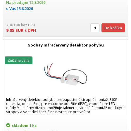
Na predajni
12.8.2026
u Vás
13.8.2026
7.36
EUR
bez DPH
Do košíka
9.05
EUR
s DPH
Goobay Infračervený detektor pohybu
Znížená cena
Infračervený detektor pohybu pre zapustenú stropnú montáž, 360°
detekcia, dosah 6 m, pre vnútorné použitie (IP20), vhodné pre LED
diódy Miniatúrny dizajn umožňuje takmer neviditeľnú montáž do dutých
stropov a svietidiel špeciálne navrhnuté pre vnútor
skladom
1 ks