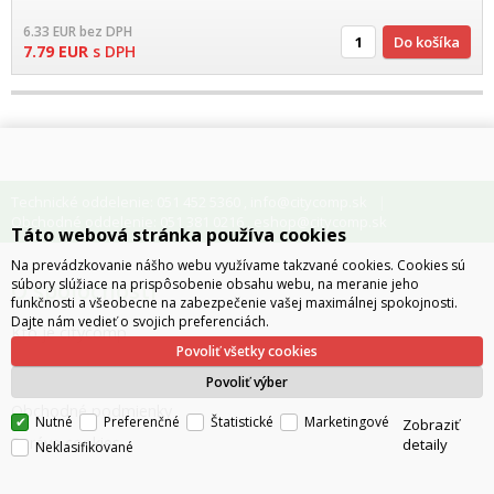
6.33
EUR
bez DPH
Do košíka
7.79
EUR
s DPH
Technické oddelenie: 051 452 5360
info@citycomp.sk
,
Obchodné oddelenie: 051 381 0216
eshop@citycomp.sk
,
Táto webová stránka používa cookies
Na prevádzkovanie nášho webu využívame takzvané cookies. Cookies sú
súbory slúžiace na prispôsobenie obsahu webu, na meranie jeho
O spoločnosti
funkčnosti a všeobecne na zabezpečenie vašej maximálnej spokojnosti.
Dajte nám vedieť o svojich preferenciách.
Kto je citycomp
Povoliť všetky cookies
Ako nakupovať
Povoliť výber
Obchodné podmienky
Nutné
Preferenčné
Štatistické
Marketingové
Zobraziť
Správa cookies
detaily
Neklasifikované