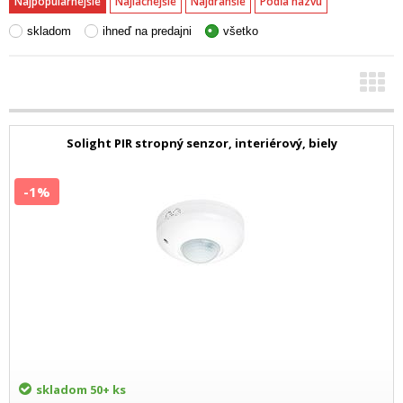
Najpopulárnejšie
Najlacnejšie
Najdrahšie
Podľa názvu
skladom
ihneď na predajni
všetko
Solight PIR stropný senzor, interiérový, biely
-1%
skladom
50+ ks