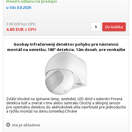
Ihneď k odberu na predajni
u Vás
8.8.2026
3.90
EUR
bez DPH
Do košíka
4.80
EUR
s DPH
Goobay Infračervený detektor pohybu pre nástennú
montáž na omietku; 180° detekcia, 12m dosah, pre vonkajšie
použitie
Zvlášť vhodné na spínanie lámp, svietidiel, LED diód v exteriéri Presná
detekcia ľudí a zvierat v tme alebo súmraku Otočný a sklopný senzor
pre optimálnu detekciu do akéhokoľvek uhla navrhnuté pre jednoduchú
a rýchlu montáž na stenu (omietku) Chráne
nie je skladom