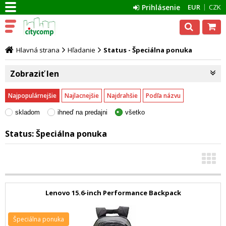
Prihlásenie
EUR
CZK
Hlavná strana
Hľadanie
Status - Špeciálna ponuka
Zobraziť len
Najpopulárnejšie
Najlacnejšie
Najdrahšie
Podľa názvu
skladom
ihneď na predajni
všetko
Status:
Špeciálna ponuka
Lenovo 15.6-inch Performance Backpack
Špeciálna ponuka