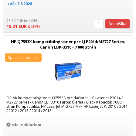
u Vás
7.8.2026
15.62
EUR
bez DPH
Do košíka
19.21
EUR
s DPH
HP Q7553X kompatibilný toner pre LJ P2014/M2727 Series;
Canon LBP-3310 - 7 000 strán
Špeciálna ponuka
ORINK kompatibilný toner Q7553A pre tlačiarne HP LaserJet P2014 /
M2727 Series / Canon LBP3310 Farba: Čierna / Black Kapacita: 7000
strán Kompatibilita: HP LaserJet M: 2727 MFP HP LaserJet P: 2010 / 2011
/ 2012 / 2013 / 2014 / 2015
nie je skladom