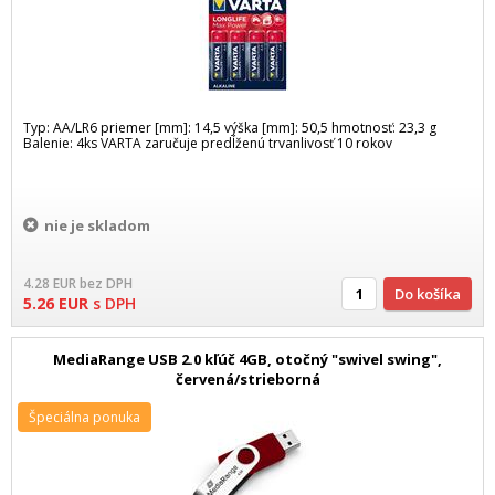
Typ: AA/LR6 priemer [mm]: 14,5 výška [mm]: 50,5 hmotnosť: 23,3 g
Balenie: 4ks VARTA zaručuje predĺženú trvanlivosť 10 rokov
nie je skladom
4.28
EUR
bez DPH
Do košíka
5.26
EUR
s DPH
MediaRange USB 2.0 kľúč 4GB, otočný "swivel swing",
červená/strieborná
Špeciálna ponuka