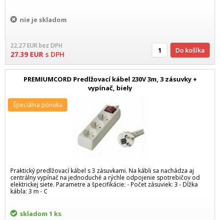
nie je skladom
22.27
EUR
bez DPH
Do košíka
27.39
EUR
s DPH
PREMIUMCORD Predlžovací kábel 230V 3m, 3 zásuvky +
vypínač, biely
Špeciálna ponuka
Praktický predlžovací kábel s 3 zásuvkami. Na kábli sa nachádza aj
centrálny vypínač na jednoduché a rýchle odpojenie spotrebičov od
elektrickej siete. Parametre a špecifikácie: - Počet zásuviek: 3 - Dĺžka
kábla: 3 m - C
skladom
1 ks