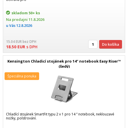
skladom
50+ ks
Na predajni
11.8.2026
u Vás
12.8.2026
15.04
EUR
bez DPH
Do košíka
18.50
EUR
s DPH
Kensington Chladicí stojánek pro 14" notebook Easy Riser™
(šedý)
Špeciálna ponuka
Chladící stojánek SmartFit typu 2 v 1 pro 14 ” notebook, neklouzavé
nožky, polstrování.