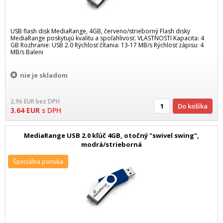
USB flash disk MediaRange, 4GB, červeno/strieborný Flash disky
MediaRange poskytujú kvalitu a spoľahlivosť. VLASTNOSTI Kapacita: 4
GB Rozhranie: USB 2.0 Rýchlosť čítania: 13-17 MB/s Rýchlosť zápisu: 4
MB/s Baleni
nie je skladom
2.96
EUR
bez DPH
Do košíka
3.64
EUR
s DPH
MediaRange USB 2.0 kľúč 4GB, otočný "swivel swing",
modrá/strieborná
Špeciálna ponuka