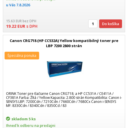
u Vás
7.8.2026
15.63
EUR
bez DPH
Do košíka
19.22
EUR
s DPH
Canon CRG718 (HP CC532A) Yellow kompatibilný toner pre
LBP 7200 2800 strán
Špeciálna ponuka
ORINK Toner pre tlačiarne Canon CRG718; a HP CC531A / CE411A /
CF381A Farba: Žltá / Yellow Kapacita: 2.800 strán Kompatibilita: Canon i-
SENSYS LBP: 7200Cdn / 7210Cdn / 7660Cdn / 7680Cx Canon i-SENSYS
MF: 8330Cdn / 8340Cdn / 8350Cd / 83
skladom
5 ks
Ihneď k odberu na predajni