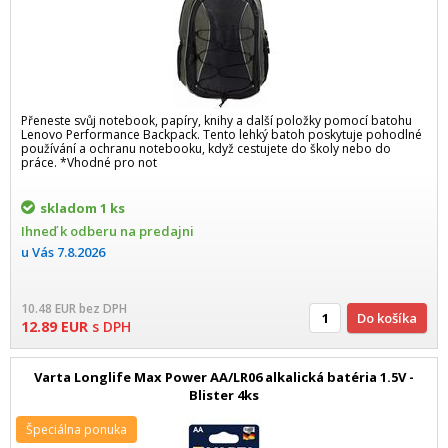
Přeneste svůj notebook, papíry, knihy a další položky pomocí batohu
Lenovo Performance Backpack. Tento lehký batoh poskytuje pohodlné
používání a ochranu notebooku, když cestujete do školy nebo do
práce. *Vhodné pro not
skladom
1 ks
Ihneď k odberu na predajni
u Vás
7.8.2026
10.48
EUR
bez DPH
Do košíka
12.89
EUR
s DPH
Varta Longlife Max Power AA/LR06 alkalická batéria 1.5V -
Blister 4ks
Špeciálna ponuka