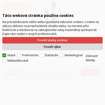
Špeciálna ponuka
Táto webová stránka používa cookies
Na prevádzkovanie nášho webu využívame takzvané cookies. Cookies sú
súbory slúžiace na prispôsobenie obsahu webu, na meranie jeho
funkčnosti a všeobecne na zabezpečenie vašej maximálnej spokojnosti.
Dajte nám vedieť o svojich preferenciách.
Kábel USB 3.0 s adaptérom A na USB-C™, dĺžka 3metre
Povoliť všetky cookies
Povoliť výber
Nutné
Preferenčné
Štatistické
Marketingové
Zobraziť
nie je skladom
detaily
Neklasifikované
2.75
EUR
bez DPH
Do košíka
3.38
EUR
s DPH