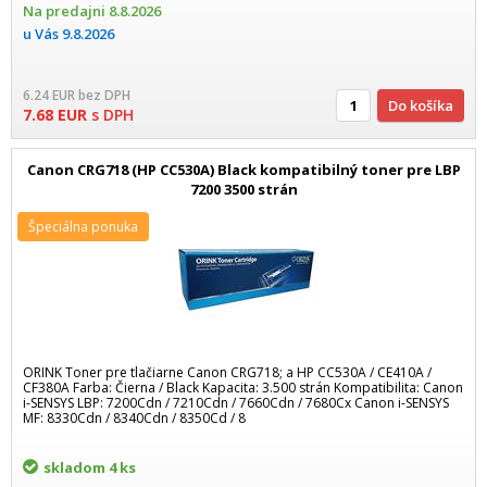
Na predajni
8.8.2026
u Vás
9.8.2026
6.24
EUR
bez DPH
Do košíka
7.68
EUR
s DPH
Canon CRG718 (HP CC530A) Black kompatibilný toner pre LBP
7200 3500 strán
Špeciálna ponuka
ORINK Toner pre tlačiarne Canon CRG718; a HP CC530A / CE410A /
CF380A Farba: Čierna / Black Kapacita: 3.500 strán Kompatibilita: Canon
i-SENSYS LBP: 7200Cdn / 7210Cdn / 7660Cdn / 7680Cx Canon i-SENSYS
MF: 8330Cdn / 8340Cdn / 8350Cd / 8
skladom
4 ks