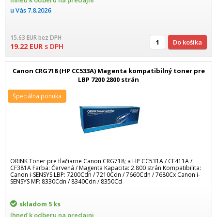
Ihneď k odberu na predajni
u Vás
7.8.2026
15.63
EUR
bez DPH
Do košíka
19.22
EUR
s DPH
Canon CRG718 (HP CC533A) Magenta kompatibilný toner pre
LBP 7200 2800 strán
Špeciálna ponuka
ORINK Toner pre tlačiarne Canon CRG718; a HP CC531A / CE411A /
CF381A Farba: Červená / Magenta Kapacita: 2.800 strán Kompatibilita:
Canon i-SENSYS LBP: 7200Cdn / 7210Cdn / 7660Cdn / 7680Cx Canon i-
SENSYS MF: 8330Cdn / 8340Cdn / 8350Cd
skladom
5 ks
Ihneď k odberu na predajni