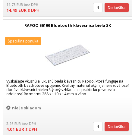
11.78
EUR
bez DPH
Do košíka
14.49
EUR
s DPH
RAPOO E6100 Bluetooth klávesnica biela SK
Špeciálna ponuka
Vyskúšajte vkusnú a luxusnú bielu klávesnicu Rapoo, ktorá funguje na
Bluetooth bezdrôtové spojenie. Kvalitný materiál akým je nerezová oceľ
dodáva klávesnici nielen štýlový vzhľad ale i praktickú pevnosť a
odolnosť. Rozmermi 288 x 110 x 14 mm a váho
nie je skladom
3.26
EUR
bez DPH
Do košíka
4.01
EUR
s DPH