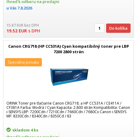
Ihneď k odberu na predajni
u Vás
7.8.2026
15.87
EUR
bez DPH
Do košíka
19.52
EUR
s DPH
Canon CRG718 (HP CC531A) Cyan kompatibilný toner pre LBP
7200 2800 strán
Špeciálna ponuka
ORINK Toner pre tlačiarne Canon CRG718; a HP CC531A / CE411A /
CF381A Farba: Modrá / Cyan Kapacita: 2.800 strán Kompatibilita: Canon
i-SENSYS LBP: 7200Cdn / 7210Cdn / 7660Cdn / 7680Cx Canon i-SENSYS
MF: 8330Cdn / 8340Cdn / 8350Cd / 83
skladom
4 ks