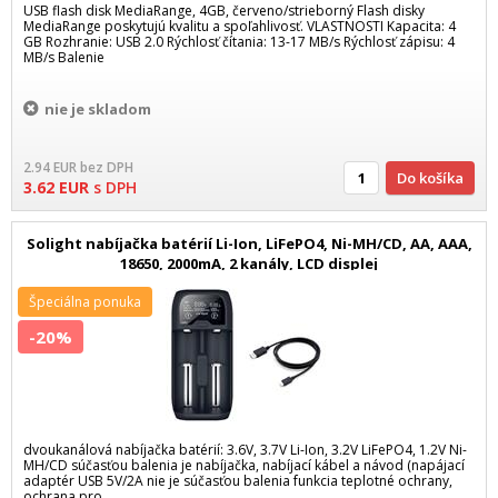
USB flash disk MediaRange, 4GB, červeno/strieborný Flash disky
MediaRange poskytujú kvalitu a spoľahlivosť. VLASTNOSTI Kapacita: 4
GB Rozhranie: USB 2.0 Rýchlosť čítania: 13-17 MB/s Rýchlosť zápisu: 4
MB/s Balenie
nie je skladom
2.94
EUR
bez DPH
Do košíka
3.62
EUR
s DPH
Solight nabíjačka batérií Li-Ion, LiFePO4, Ni-MH/CD, AA, AAA,
18650, 2000mA, 2 kanály, LCD displej
Špeciálna ponuka
-20%
dvoukanálová nabíjačka batérií: 3.6V, 3.7V Li-Ion, 3.2V LiFePO4, 1.2V Ni-
MH/CD súčasťou balenia je nabíjačka, nabíjací kábel a návod (napájací
adaptér USB 5V/2A nie je súčasťou balenia funkcia teplotné ochrany,
ochrana pro