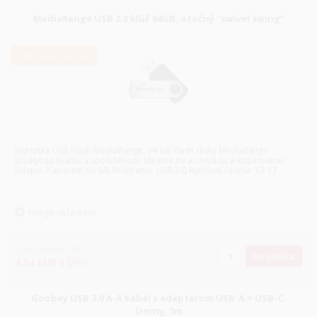
MediaRange USB 2.0 kľúč 64GB, otočný "swivel swing"
Špeciálna ponuka
Jednotka USB Flash MediaRange, 64 GB Flash disky MediaRange
poskytujú kvalitu a spoľahlivosť. Ideálne na archiváciu a kopírovanie
údajov. Kapacita: 64 GB Rozhranie: USB 2.0 Rýchlosť čítania: 13-17
nie je skladom
3.69
EUR
bez DPH
Do košíka
4.54
EUR
s DPH
Goobay USB 3.0 A-A kábel s adaptérom USB-A > USB-C,
čierny, 3m