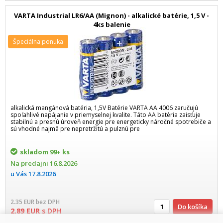
VARTA Industrial LR6/AA (Mignon) - alkalické batérie, 1,5 V -
4ks balenie
Špeciálna ponuka
alkalická mangánová batéria, 1,5V Batérie VARTA AA 4006 zaručujú
spoľahlivé napájanie v priemyselnej kvalite. Táto AA batéria zaisťuje
stabilnú a presnú úroveň energie pre energeticky náročné spotrebiče a
sú vhodné najmä pre nepretržitú a pulznú pre
skladom
99+ ks
Na predajni
16.8.2026
u Vás
17.8.2026
2.35
EUR
bez DPH
Do košíka
2.89
EUR
s DPH