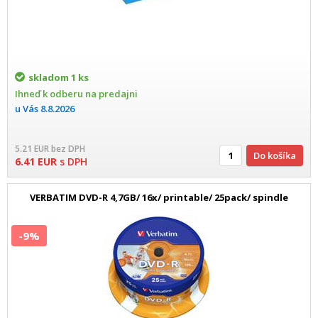
skladom
1 ks
Ihneď k odberu na predajni
u Vás
8.8.2026
5.21
EUR
bez DPH
Do košíka
6.41
EUR
s DPH
VERBATIM DVD-R 4,7GB/ 16x/ printable/ 25pack/ spindle
-9%