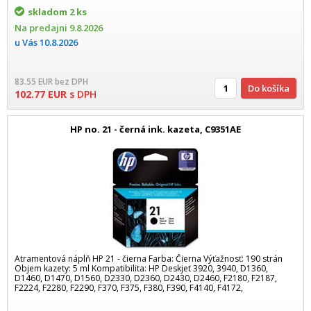
skladom
2 ks
Na predajni
9.8.2026
u Vás
10.8.2026
83.55
EUR
bez DPH
Do košíka
102.77
EUR
s DPH
HP no. 21 - černá ink. kazeta, C9351AE
Atramentová náplň HP 21 - čierna Farba: Čierna Výťažnosť: 190 strán
Objem kazety: 5 ml Kompatibilita: HP Deskjet 3920, 3940, D1360,
D1460, D1470, D1560, D2330, D2360, D2430, D2460, F2180, F2187,
F2224, F2280, F2290, F370, F375, F380, F390, F4140, F4172,