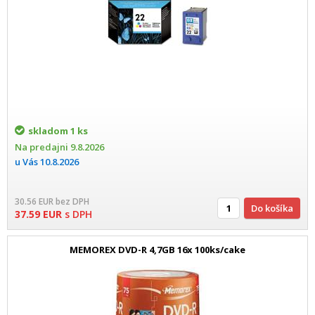
skladom
1 ks
Na predajni
9.8.2026
u Vás
10.8.2026
30.56
EUR
bez DPH
Do košíka
37.59
EUR
s DPH
MEMOREX DVD-R 4,7GB 16x 100ks/cake