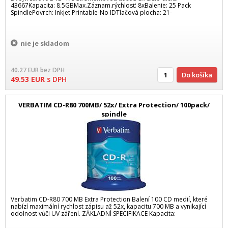
43667Kapacita: 8.5GBMax.Záznam.rýchlosť: 8xBalenie: 25 Pack
SpindlePovrch: Inkjet Printable-No IDTlačová plocha: 21-
nie je skladom
40.27
EUR
bez DPH
Do košíka
49.53
EUR
s DPH
VERBATIM CD-R80 700MB/ 52x/ Extra Protection/ 100pack/
spindle
Verbatim CD-R80 700 MB Extra Protection Balení 100 CD medií, které
nabízí maximální rychlost zápisu až 52x, kapacitu 700 MB a vynikající
odolnost vůči UV záření. ZÁKLADNÍ SPECIFIKACE Kapacita: