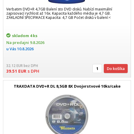
Verbatim DVD+R 4,7GB Balení sto DVD disků. Nabízí maximální
zapisovací rychlost až 16x. Kapacita každého média je 4,7 GB.
ZÁKLADNÍ SPECIFIKACE Kapacita: 4,7 GB Počet disků v balení:<
skladom
4 ks
Na predajni
9.8.2026
u Vás
10.8.2026
32.12
EUR
bez DPH
Do košíka
39.51
EUR
s DPH
TRAXDATA DVD+R DL 8,5GB 8X Dvojvrstvové 10ks/cake