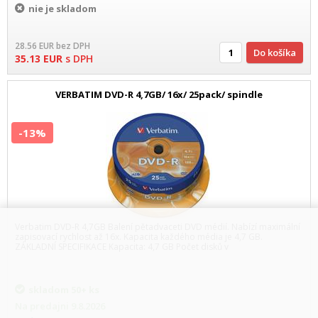
nie je skladom
28.56
EUR
bez DPH
Do košíka
35.13
EUR
s DPH
VERBATIM DVD-R 4,7GB/ 16x/ 25pack/ spindle
-13%
Verbatim DVD-R 4,7GB Balení pětadvaceti DVD médií. Nabízí maximální
zapisovací rychlost až 16x. Kapacita každého média je 4,7 GB.
ZÁKLADNÍ SPECIFIKACE Kapacita: 4,7 GB Počet disků v
skladom
50+ ks
Na predajni
9.8.2026