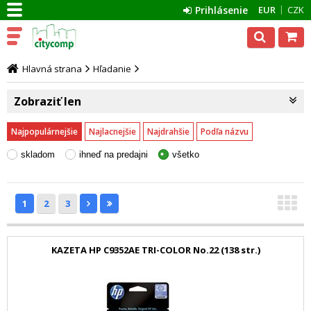
Prihlásenie
EUR
CZK
Hlavná strana
Hľadanie
Zobraziť len
Najpopulárnejšie
Najlacnejšie
Najdrahšie
Podľa názvu
skladom
ihneď na predajni
všetko
1
2
3
KAZETA HP C9352AE TRI-COLOR No.22 (138 str.)