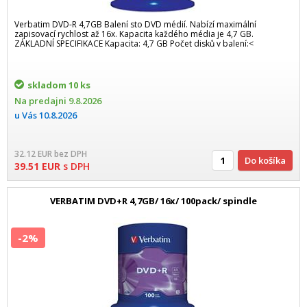
Verbatim DVD-R 4,7GB Balení sto DVD médií. Nabízí maximální
zapisovací rychlost až 16x. Kapacita každého média je 4,7 GB.
ZÁKLADNÍ SPECIFIKACE Kapacita: 4,7 GB Počet disků v balení:<
skladom
10 ks
Na predajni
9.8.2026
u Vás
10.8.2026
32.12
EUR
bez DPH
Do košíka
39.51
EUR
s DPH
VERBATIM DVD+R 4,7GB/ 16x/ 100pack/ spindle
-2%