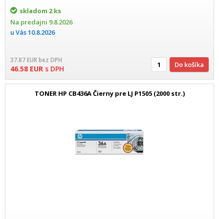
skladom
2 ks
Na predajni
9.8.2026
u Vás
10.8.2026
37.87
EUR
bez DPH
Do košíka
46.58
EUR
s DPH
TONER HP CB436A Čierny pre LJ P1505 (2000 str.)