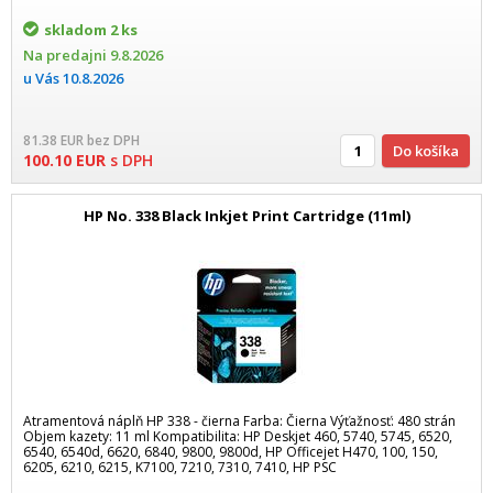
skladom
2 ks
Na predajni
9.8.2026
u Vás
10.8.2026
81.38
EUR
bez DPH
Do košíka
100.10
EUR
s DPH
HP No. 338 Black Inkjet Print Cartridge (11ml)
Atramentová náplň HP 338 - čierna Farba: Čierna Výťažnosť: 480 strán
Objem kazety: 11 ml Kompatibilita: HP Deskjet 460, 5740, 5745, 6520,
6540, 6540d, 6620, 6840, 9800, 9800d, HP Officejet H470, 100, 150,
6205, 6210, 6215, K7100, 7210, 7310, 7410, HP PSC