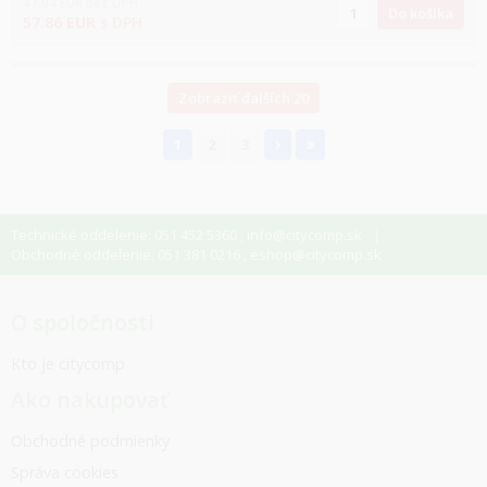
47.04
EUR
bez DPH
Do košíka
57.86
EUR
s DPH
Zobraziť ďalších 20
1
2
3
Technické oddelenie: 051 452 5360
info@citycomp.sk
,
Obchodné oddelenie: 051 381 0216
eshop@citycomp.sk
,
O spoločnosti
Kto je citycomp
Ako nakupovať
Obchodné podmienky
Správa cookies