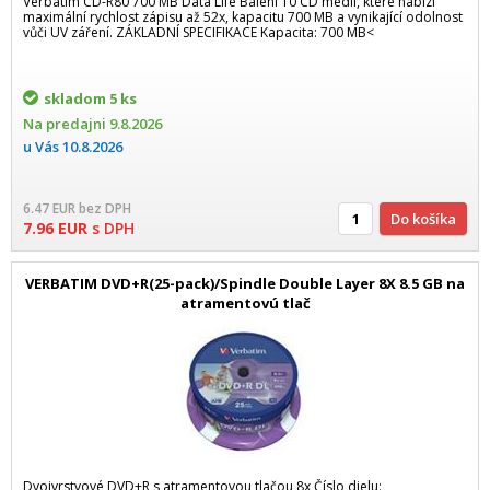
Verbatim CD-R80 700 MB Data Life Balení 10 CD medií, které nabízí
maximální rychlost zápisu až 52x, kapacitu 700 MB a vynikající odolnost
vůči UV záření. ZÁKLADNÍ SPECIFIKACE Kapacita: 700 MB<
skladom
5 ks
Na predajni
9.8.2026
u Vás
10.8.2026
6.47
EUR
bez DPH
Do košíka
7.96
EUR
s DPH
VERBATIM DVD+R(25-pack)/Spindle Double Layer 8X 8.5 GB na
atramentovú tlač
Dvojvrstvové DVD+R s atramentovou tlačou 8x Číslo dielu: