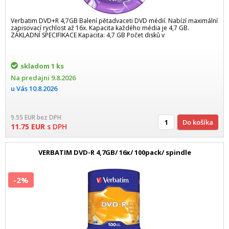
Verbatim DVD+R 4,7GB Balení pětadvaceti DVD médií. Nabízí maximální
zapisovací rychlost až 16x. Kapacita každého média je 4,7 GB.
ZÁKLADNÍ SPECIFIKACE Kapacita: 4,7 GB Počet disků v
skladom
1 ks
Na predajni
9.8.2026
u Vás
10.8.2026
9.55
EUR
bez DPH
Do košíka
11.75
EUR
s DPH
VERBATIM DVD-R 4,7GB/ 16x/ 100pack/ spindle
-2%