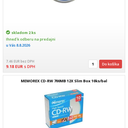
skladom
2 ks
Ihneď k odberu na predajni
u Vás
8.8.2026
7.46
EUR
bez DPH
Do košíka
9.18
EUR
s DPH
MEMOREX CD-RW 700MB 12X Slim Box 10ks/bal