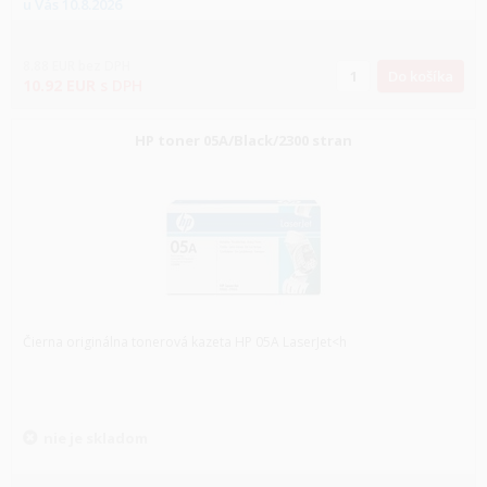
u Vás
10.8.2026
8.88
EUR
bez DPH
Do košíka
10.92
EUR
s DPH
HP toner 05A/Black/2300 stran
Čierna originálna tonerová kazeta HP 05A LaserJet<h
nie je skladom