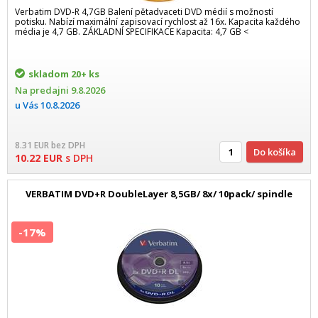
Verbatim DVD-R 4,7GB Balení pětadvaceti DVD médií s možností
potisku. Nabízí maximální zapisovací rychlost až 16x. Kapacita každého
média je 4,7 GB. ZÁKLADNÍ SPECIFIKACE Kapacita: 4,7 GB <
skladom
20+ ks
Na predajni
9.8.2026
u Vás
10.8.2026
8.31
EUR
bez DPH
Do košíka
10.22
EUR
s DPH
VERBATIM DVD+R DoubleLayer 8,5GB/ 8x/ 10pack/ spindle
-17%