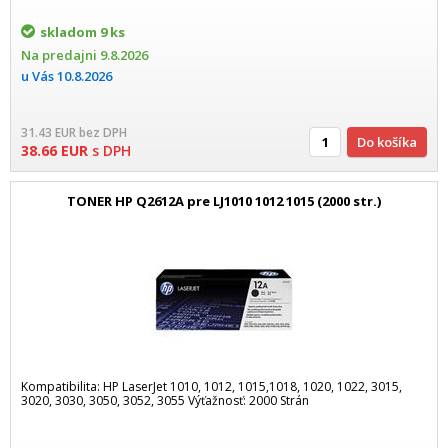
skladom
9 ks
Na predajni
9.8.2026
u Vás
10.8.2026
31.43
EUR
bez DPH
Do košíka
38.66
EUR
s DPH
TONER HP Q2612A pre LJ1010 1012 1015 (2000 str.)
Kompatibilita: HP LaserJet 1010, 1012, 1015,1018, 1020, 1022, 3015,
3020, 3030, 3050, 3052, 3055 Výťažnosť: 2000 Strán