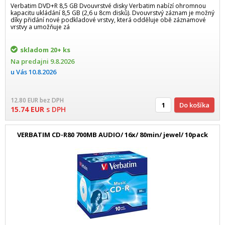
Verbatim DVD+R 8,5 GB Dvouvrstvé disky Verbatim nabízí ohromnou
kapacitu ukládání 8,5 GB (2,6 u 8cm disků). Dvouvrstvý záznam je možný
díky přidání nové podkladové vrstvy, která odděluje obě záznamové
vrstvy a umožňuje zá
skladom
20+ ks
Na predajni
9.8.2026
u Vás
10.8.2026
12.80
EUR
bez DPH
Do košíka
15.74
EUR
s DPH
VERBATIM CD-R80 700MB AUDIO/ 16x/ 80min/ jewel/ 10pack