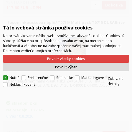
95.61
EUR
bez DPH
Do košíka
117.60
EUR
s DPH
Epson inkoustová náplň/ T0715/ Multipack T0715 DURABrite
Táto webová stránka používa cookies
Ultra Ink/ 4x barvy
Na prevádzkovanie nášho webu využívame takzvané cookies. Cookies sú
súbory slúžiace na prispôsobenie obsahu webu, na meranie jeho
funkčnosti a všeobecne na zabezpečenie vašej maximálnej spokojnosti.
Dajte nám vedieť o svojich preferenciách.
Povoliť všetky cookies
Povoliť výber
Epson T0715 CMYK Značková náplň pro vaši inkoustovou tiskárnu
Nutné
Preferenčné
Štatistické
Marketingové
Zobraziť
Epson zajistí maximální kvalitu tisku. ZÁKLADNÍ SPECIFIKACE Pro
detaily
Neklasifikované
tiskárny: Epson Stylus D78, D92, D120, DX4000 DX4400, DX5000, D
skladom
2 ks
Na predajni
9.8.2026
u Vás
10.8.2026