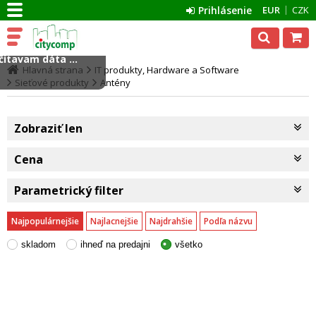
Prihlásenie
EUR
CZK
ítavam dáta ...
Hlavná strana
IT produkty, Hardware a Software
Sieťové produkty
Antény
Zobraziť len
Cena
Parametrický filter
Najpopulárnejšie
Najlacnejšie
Najdrahšie
Podľa názvu
skladom
ihneď na predajni
všetko