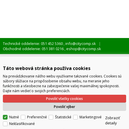
Technické oddelenie: 051 452 5360
info@citycomp.sk
,
Obchodné oddelenie: 051 381 0216
eshop@citycomp.sk
,
O spoločnosti
Táto webová stránka používa cookies
Na prevádzkovanie nášho webu využívame takzvané cookies. Cookies sú
Kto je citycomp
súbory slúžiace na prispôsobenie obsahu webu, na meranie jeho
Ako nakupovať
funkčnosti a všeobecne na zabezpečenie vašej maximálnej spokojnosti.
Dajte nám vedieť o svojich preferenciách.
Obchodné podmienky
Povoliť všetky cookies
Správa cookies
Povoliť výber
Nutné
Preferenčné
Štatistické
Marketingové
Zobraziť
detaily
Neklasifikované
citycomp