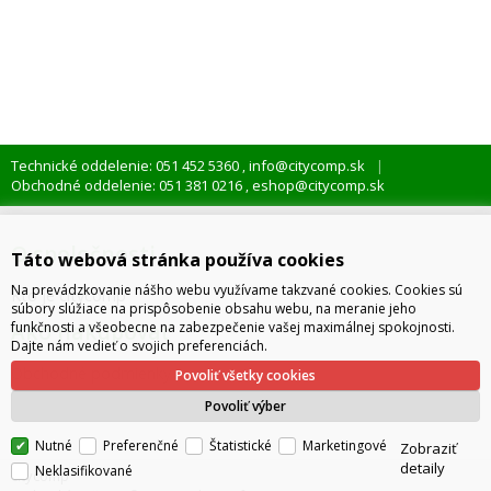
Technické oddelenie: 051 452 5360
info@citycomp.sk
,
Obchodné oddelenie: 051 381 0216
eshop@citycomp.sk
,
O spoločnosti
Táto webová stránka používa cookies
Na prevádzkovanie nášho webu využívame takzvané cookies. Cookies sú
Kto je citycomp
súbory slúžiace na prispôsobenie obsahu webu, na meranie jeho
Ako nakupovať
funkčnosti a všeobecne na zabezpečenie vašej maximálnej spokojnosti.
Dajte nám vedieť o svojich preferenciách.
Obchodné podmienky
Povoliť všetky cookies
Správa cookies
Povoliť výber
Nutné
Preferenčné
Štatistické
Marketingové
Zobraziť
detaily
Neklasifikované
citycomp