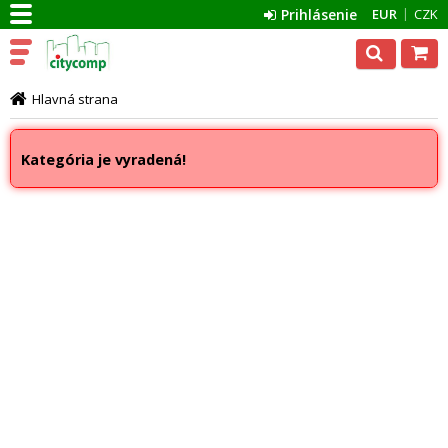
Prihlásenie
EUR
CZK
Hlavná strana
Kategória je vyradená!