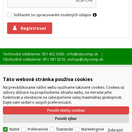
Súhlasím so
spracovaním osobných údajov
Registrovat
Technické oddelenie: 051 452 5360
info@citycomp.sk
,
Obchodné oddelenie: 051 381 0216
eshop@citycomp.sk
,
O spoločnosti
Táto webová stránka používa cookies
Na prevádzkovanie nášho webu využívame takzvané cookies. Cookies sú
Kto je citycomp
súbory slúžiace na prispôsobenie obsahu webu, na meranie jeho
Ako nakupovať
funkčnosti a všeobecne na zabezpečenie vašej maximálnej spokojnosti.
Dajte nám vedieť o svojich preferenciách.
Obchodné podmienky
Povoliť všetky cookies
Správa cookies
Povoliť výber
Nutné
Preferenčné
Štatistické
Marketingové
Zobraziť