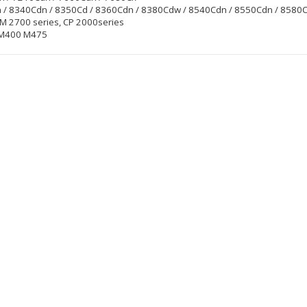
 / 8340Cdn / 8350Cd / 8360Cdn / 8380Cdw / 8540Cdn / 8550Cdn / 8580
CM 2700 series, CP 2000series
 M400 M475