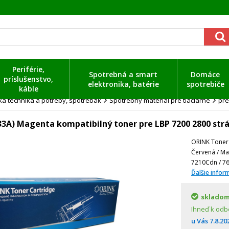
Periférie,
Spotrebná a smart
Domáce
príslušenstvo,
elektronika, batérie
spotrebiče
káble
a technika a potreby, spotrebák
Spotrebný materiál pre tlačiarne
pre
3A) Magenta kompatibilný toner pre LBP 7200 2800 str
ORINK Toner 
Červená / Ma
7210Cdn / 7
Ďalšie infor
sklado
Ihneď k odb
u Vás
7.8.20