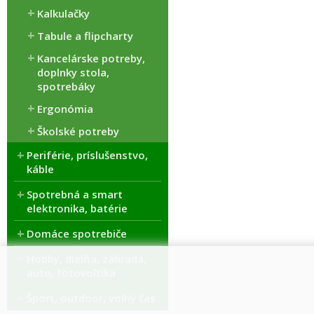
Kalkulačky
Tabule a flipcharty
Kancelárske potreby,
doplnky stola,
spotrebáky
Ergonómia
Školské potreby
Periférie, príslušenstvo,
káble
Spotrebná a smart
elektronika, batérie
Domáce spotrebiče
Hobby, dielňa, záhrada,
auto, fotovoltika
Šport, outdoor, voľný čas