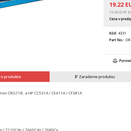
19.22
E
15.63
EUR
b
Cena v preda
Kód
4331
Part No.
OR
Porov
 o produkte
Zaradenie produktu
Canon CRG718; a HP CC531A / CE411A / CF381A
n / 7210Cdn / 7660Cdn / 7680Cx