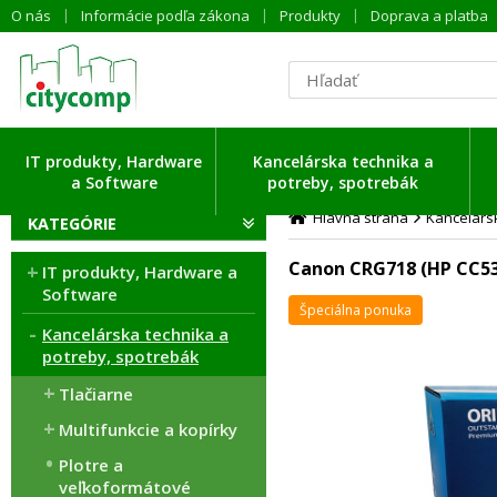
O nás
Informácie podľa zákona
Produkty
Doprava a platba
IT produkty, Hardware
Kancelárska technika a
a Software
potreby, spotrebák
Hlavná strana
Kancelársk
KATEGÓRIE
Canon CRG718 (HP CC53
IT produkty, Hardware a
Software
Špeciálna ponuka
Kancelárska technika a
potreby, spotrebák
Tlačiarne
Multifunkcie a kopírky
Plotre a
veľkoformátové