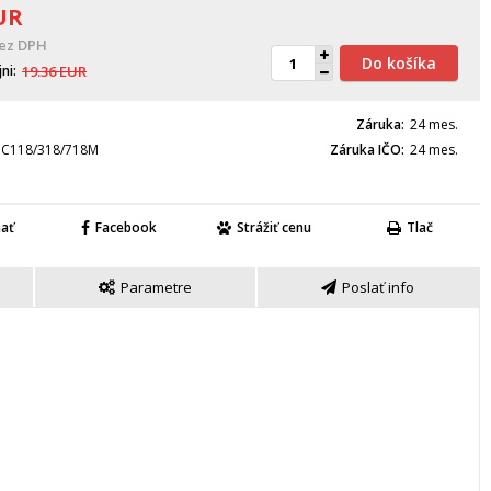
UR
ez DPH
Do košíka
jni
19.36
EUR
Záruka
24 mes.
 C118/318/718M
Záruka IČO
24 mes.
nať
Facebook
Strážiť cenu
Tlač
Parametre
Poslať info