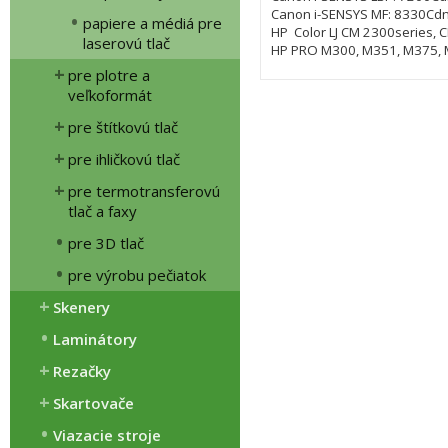
Canon i-SENSYS MF: 8330Cdn
papiere a médiá pre
HP Color LJ CM 2300series, 
laserovú tlač
HP PRO M300, M351, M375,
pre plotre a
veľkoformát
pre štítkovú tlač
pre ihličkovú tlač
pre termotransferovú
tlač a faxy
pre 3D tlač
pre výrobu pečiatok
Skenery
Laminátory
Rezačky
Skartovače
Viazacie stroje