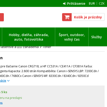
Prihlásenie
EUR
CZK
Košík je prázdny
Hobby, dielňa, záhrada,
Šport, outdoor,
Služby
auto, fotovoltika
voľný čas
 laserové a LED zariadenia
Toner
án
pre tlačiarne Canon CRG718; a HP CC531A / CE411A / CF381A Farba:
genta Kapacita: 2.800 strán Kompatibilita: Canon i-SENSYS LBP: 7200Cdn /
660Cdn / 7680Cx Canon i-SENSYS MF: 8330Cdn / 8340Cdn / 8350Cd
mácie
m
5 ks
eru na predajni
26