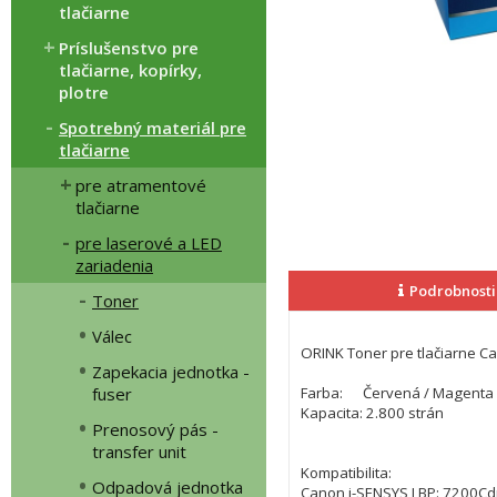
tlačiarne
Príslušenstvo pre
tlačiarne, kopírky,
plotre
Spotrebný materiál pre
tlačiarne
pre atramentové
tlačiarne
pre laserové a LED
zariadenia
Podrobnosti
Toner
Válec
ORINK Toner pre tlačiarne 
Zapekacia jednotka -
fuser
Farba: Červená / Magenta
Kapacita: 2.800 strán
Prenosový pás -
transfer unit
Kompatibilita:
Odpadová jednotka
Canon i-SENSYS LBP: 7200Cd