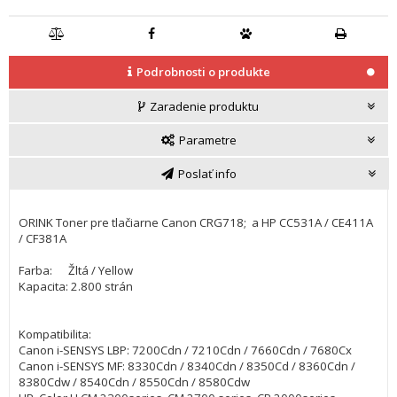
Podrobnosti o produkte
Zaradenie produktu
Parametre
Poslať info
ORINK Toner pre tlačiarne Canon CRG718; a HP CC531A / CE411A
/ CF381A
Farba: Žltá / Yellow
Kapacita: 2.800 strán
Kompatibilita:
Canon i-SENSYS LBP: 7200Cdn / 7210Cdn / 7660Cdn / 7680Cx
Canon i-SENSYS MF: 8330Cdn / 8340Cdn / 8350Cd / 8360Cdn /
8380Cdw / 8540Cdn / 8550Cdn / 8580Cdw