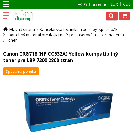
Prihlásenie
EUR
CZK
Hlavná strana
Kancelárska technika a potreby, spotrebák
Spotrebný materiál pre tlačiarne
pre laserové a LED zariadenia
Toner
Canon CRG718 (HP CC532A) Yellow kompatibilný
toner pre LBP 7200 2800 strán
Špeciálna ponuka