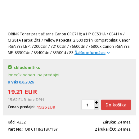
ORINK Toner pre tlačiarne Canon CRG718; a HP CC531A / CE411A /
CF381A Farba: Žltá / Yellow Kapacita: 2.800 strán Kompatibilita: Canon
i-SENSYS LBP: 7200Cdn / 7210Cdn / 7660Cdn / 7680Cx Canon i-SENSYS
MF: 8330Cdn / 8340Cdn / 8350Cd / 83
Ďalšie informácie
skladom
5 ks
Ihneď k odberu na predajni
u Vás
8.8.2026
19.21
EUR
15.62
EUR
bez DPH
Do košíka
Cena v predajni
19.36
EUR
Kód
4332
Záruka
24 mes.
Part No.
OR C118/318/718Y
Záruka IČO
24 mes.