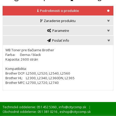
Podrobnosti o produkte
Zaradenie produktu
Parametre
Poslať info
WB Toner pre tlačiarne Brother
Farba: čierna / black
Kapacita: 2600 strán
Kompatibilita:
Brother DCP: L2500, L2520, L2540, L2560
Brother HL: L2300, L2340, L2360DN, L2365
Brother MFC: L2700, L2720, L2740
Technické oddelenie: 051 452 5360
info@citycomp.sk
,
Obchodné oddelenie: 051 381 0216
eshop@citycomp.sk
,