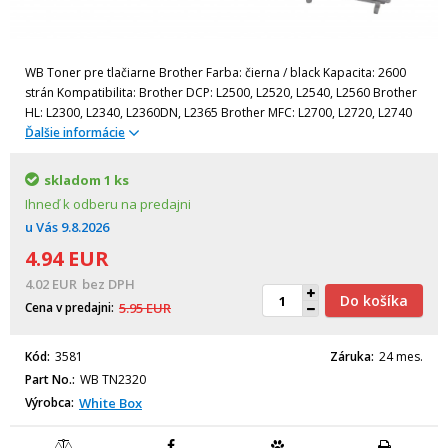
WB Toner pre tlačiarne Brother Farba: čierna / black Kapacita: 2600
strán Kompatibilita: Brother DCP: L2500, L2520, L2540, L2560 Brother
HL: L2300, L2340, L2360DN, L2365 Brother MFC: L2700, L2720, L2740
Ďalšie informácie
skladom
1 ks
Ihneď k odberu na predajni
u Vás
9.8.2026
4.94
EUR
4.02
EUR
bez DPH
Do košíka
Cena v predajni
5.95
EUR
Kód
3581
Záruka
24 mes.
Part No.
WB TN2320
Výrobca
White Box