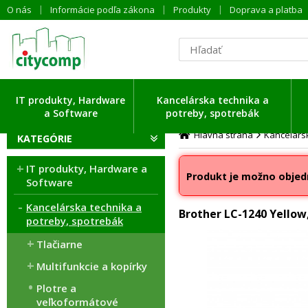
O nás
Informácie podľa zákona
Produkty
Doprava a platba
IT produkty, Hardware
Kancelárska technika a
a Software
potreby, spotrebák
Hlavná strana
Kancelársk
KATEGÓRIE
IT produkty, Hardware a
Produkt je možno objed
Software
Kancelárska technika a
Brother LC-1240 Yellow
potreby, spotrebák
Tlačiarne
Multifunkcie a kopírky
Plotre a
veľkoformátové