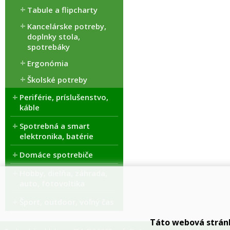
Tabule a flipcharty
Kancelárske potreby,
doplnky stola,
spotrebáky
Ergonómia
Školské potreby
Periférie, príslušenstvo,
káble
Spotrebná a smart
elektronika, batérie
Domáce spotrebiče
Hobby, dielňa, záhrada,
auto, fotovoltika
Šport, outdoor, voľný čas
Táto webová strán