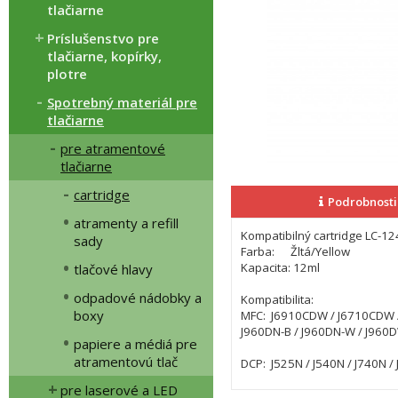
tlačiarne
Príslušenstvo pre
tlačiarne, kopírky,
plotre
Spotrebný materiál pre
tlačiarne
pre atramentové
tlačiarne
cartridge
Podrobnosti
atramenty a refill
Kompatibilný cartridge LC-12
sady
Farba: Žltá/Yellow
Kapacita: 12ml
tlačové hlavy
odpadové nádobky a
Kompatibilita:
boxy
MFC: J6910CDW / J6710CDW / 
J960DN-B / J960DN-W / J960D
papiere a médiá pre
atramentovú tlač
DCP: J525N / J540N / J740N /
pre laserové a LED