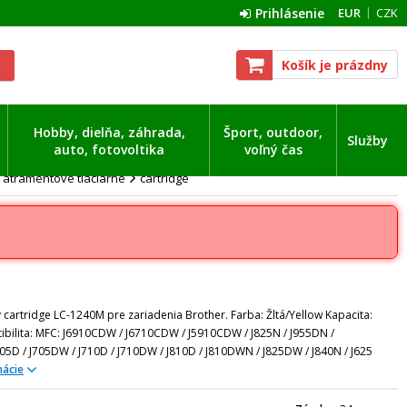
Prihlásenie
EUR
CZK
Košík je prázdny
Hobby, dielňa, záhrada,
Šport, outdoor,
Služby
auto, fotovoltika
voľný čas
 atramentové tlačiarne
cartridge
 cartridge LC-1240M pre zariadenia Brother. Farba: Žltá/Yellow Kapacita:
bilita: MFC: J6910CDW / J6710CDW / J5910CDW / J825N / J955DN /
05D / J705DW / J710D / J710DW / J810D / J810DWN / J825DW / J840N / J625
mácie