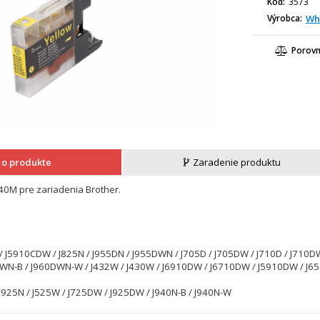
Kód
3573
Výrobca
Wh
Porov
 o produkte
Zaradenie produktu
40M pre zariadenia Brother.
J5910CDW / J825N / J955DN / J955DWN / J705D / J705DW / J710D / J710DW
WN-B / J960DWN-W / J432W / J430W / J6910DW / J6710DW / J5910DW / J65
 J925N / J525W / J725DW / J925DW / J940N-B / J940N-W