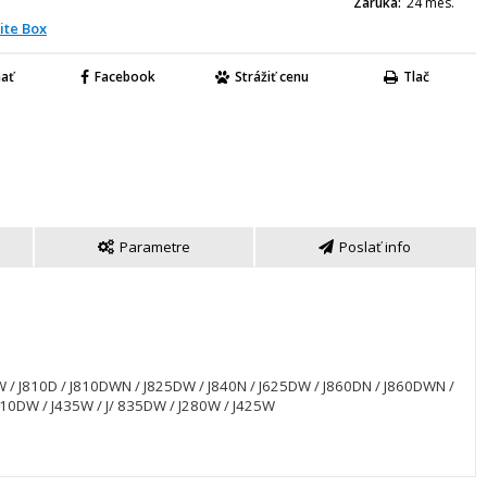
Záruka
24 mes.
ite Box
nať
Facebook
Strážiť cenu
Tlač
Parametre
Poslať info
 / J810D / J810DWN / J825DW / J840N / J625DW / J860DN / J860DWN /
10DW / J435W / J/ 835DW / J280W / J425W