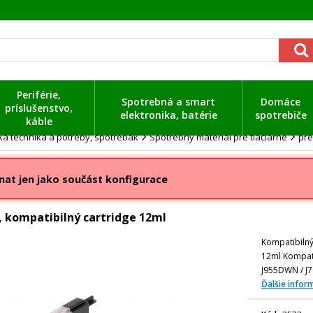
Periférie,
Spotrebná a smart
Domáce
príslušenstvo,
elektronika, batérie
spotrebiče
káble
a technika a potreby, spotrebák
Spotrebný materiál pre tlačiarne
pre
nat jen jako součást konfigurace
, kompatibilný cartridge 12ml
Kompatibilný
12ml Kompati
J955DWN / J7
Ďalšie infor