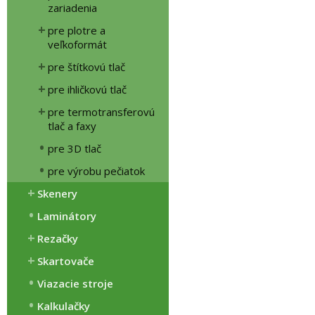
zariadenia
pre plotre a
veľkoformát
pre štítkovú tlač
pre ihličkovú tlač
pre termotransferovú
tlač a faxy
pre 3D tlač
pre výrobu pečiatok
Skenery
Laminátory
Rezačky
Skartovače
Viazacie stroje
Kalkulačky