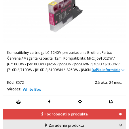
Kompatibilný cartridge LC-1240M pre zariadenia Brother. Farba:
Červená / Magenta Kapacita: 12ml Kompatibilita: MFC: J6910CDW /
J6710CDW / J5910CDW / J825N / J955DN / J955DWN / J705D / J705DW /
J710D / J710DW / J810D / J810DWN / J825DW / J840N
Ďalšie informácie
Kód
3572
Záruka
24 mes.
Výrobca
White Box
Podrobnosti o produkte
Zaradenie produktu