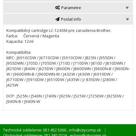
Parametre
Poslať info
Kompatibilný cartridge LC-1240M pre zariadenia Brother.
Farba: Červená / Magenta
Kapacita: 12ml
Kompatibilita:
MFC: J6910CDW / J6710CDW / J5910CDW / J825N / J955DN /
J955DWN / J705D / J705DW / J710D / J710DW / J810D / J810DWN /
J825DW / J840N / J625DW / J860DN / J860DWN / J960DN-B / J960DN-
W / J960DWN-B / J960DWN-W / J432W / J430W / J6910DW /
J6710DW / J5910DW / J6510DW / J435W / J/ 835DW / J280W /
J425W
DCP: J525N / J540N / J740N / J925N / J525W / J725DW / J925DW /
J940N-B / J940N-W
Technické oddelenie: 051 452 5360
info@citycomp.sk
,
Obchodné oddelenie: 051 381 0216
eshop@citycomp.sk
,