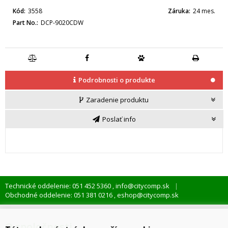
Kód
3558
Záruka
24 mes.
Part No.
DCP-9020CDW
Podrobnosti o produkte
Zaradenie produktu
Poslať info
Technické oddelenie: 051 452 5360
info@citycomp.sk
,
Obchodné oddelenie: 051 381 0216
eshop@citycomp.sk
,
O spoločnosti