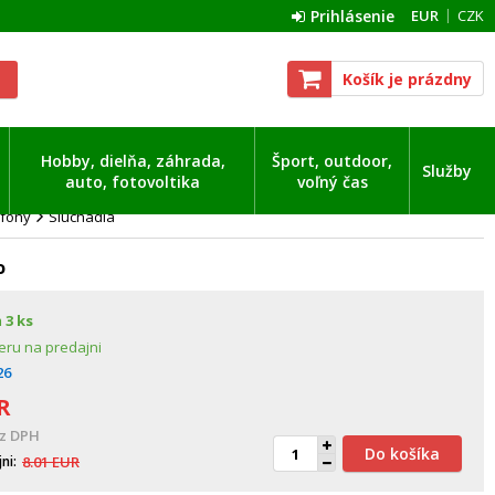
Prihlásenie
EUR
CZK
Košík je prázdny
Hobby, dielňa, záhrada,
Šport, outdoor,
Služby
auto, fotovoltika
voľný čas
ofóny
Slúchadlá
o
m
3 ks
eru na predajni
26
R
z DPH
Do košíka
jni
8.01
EUR