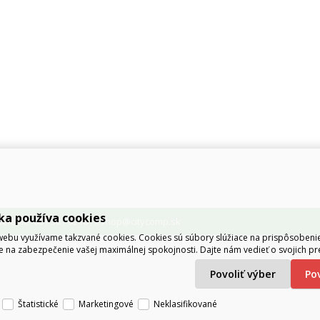
ka používa cookies
lenie: 051 381 0216
eshop@citycomp.sk
,
ebu využívame takzvané cookies. Cookies sú súbory slúžiace na prispôsoben
e na zabezpečenie vašej maximálnej spokojnosti. Dajte nám vedieť o svojich pr
Povoliť výber
P
Štatistické
Marketingové
Neklasifikované