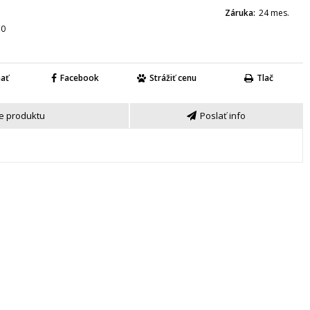
Záruka
24 mes.
10
nať
Facebook
Strážiť cenu
Tlač
e produktu
Poslať info