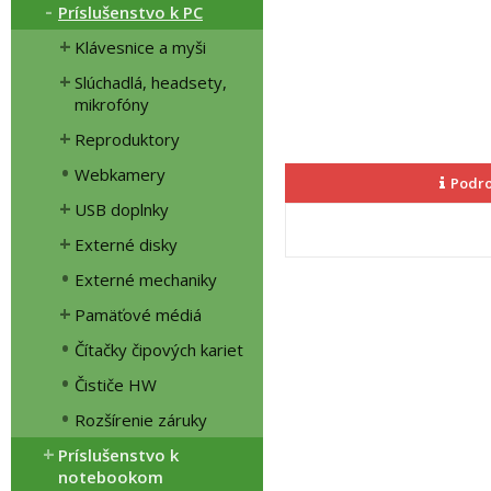
Príslušenstvo k PC
Klávesnice a myši
Slúchadlá, headsety,
mikrofóny
Reproduktory
Webkamery
Podro
USB doplnky
Externé disky
Externé mechaniky
Pamäťové médiá
Čítačky čipových kariet
Čističe HW
Rozšírenie záruky
Príslušenstvo k
notebookom