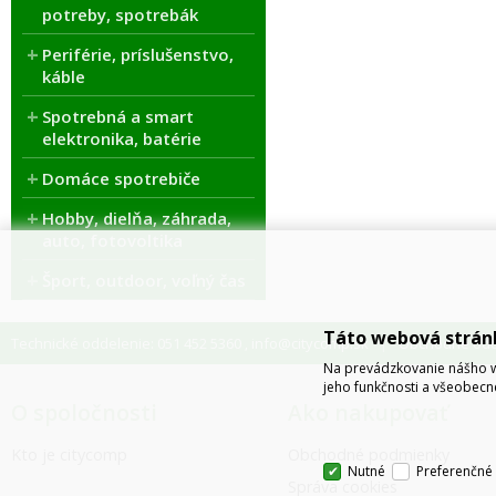
potreby, spotrebák
Periférie, príslušenstvo,
káble
Spotrebná a smart
elektronika, batérie
Domáce spotrebiče
Hobby, dielňa, záhrada,
auto, fotovoltika
Šport, outdoor, voľný čas
Táto webová strán
Technické oddelenie: 051 452 5360
info@citycomp.sk
Obchodné odde
,
Na prevádzkovanie nášho w
jeho funkčnosti a všeobecn
O spoločnosti
Ako nakupovať
Kto je citycomp
Obchodné podmienky
Nutné
Preferenčné
Správa cookies