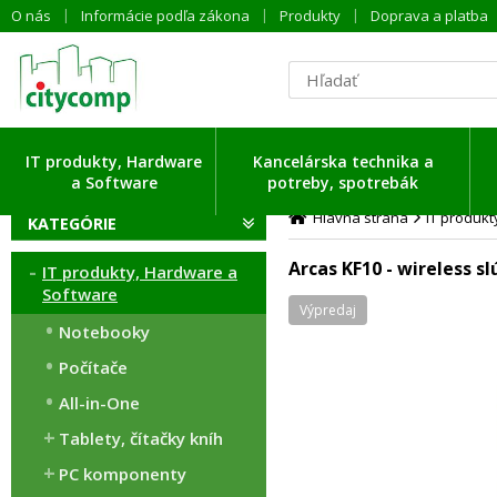
O nás
Informácie podľa zákona
Produkty
Doprava a platba
IT produkty, Hardware
Kancelárska technika a
a Software
potreby, spotrebák
Hlavná strana
IT produk
KATEGÓRIE
Arcas KF10 - wireless s
IT produkty, Hardware a
Software
Výpredaj
Notebooky
Počítače
All-in-One
Tablety, čítačky kníh
PC komponenty