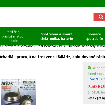
Periférie,
Spotrebná a smart
Domáce
príslušenstvo,
elektronika, batérie
spotrebiče
káble
ty, Hardware a Software
Príslušenstvo k PC
Slúchadlá, headsety, mikr
lúchadlá - pracujú na frekvencii 84MHz, zabudované rádi
sklado
Ihneď k odb
u Vás
9.8.20
7.50
EU
6.10
EUR
be
Cena v preda