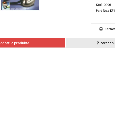
Kód
0996
Part No.
KF
Porov
bnosti o produkte
Zaradeni