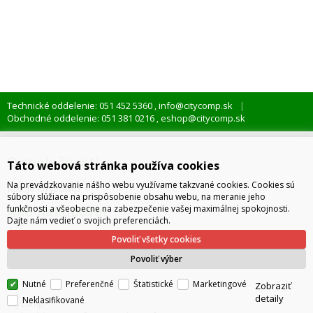
Technické oddelenie: 051 452 5360
info@citycomp.sk
,
Obchodné oddelenie: 051 381 0216
eshop@citycomp.sk
,
O spoločnosti
Táto webová stránka používa cookies
Na prevádzkovanie nášho webu využívame takzvané cookies. Cookies sú
Kto je citycomp
súbory slúžiace na prispôsobenie obsahu webu, na meranie jeho
Ako nakupovať
funkčnosti a všeobecne na zabezpečenie vašej maximálnej spokojnosti.
Dajte nám vedieť o svojich preferenciách.
Obchodné podmienky
Povoliť všetky cookies
Správa cookies
Povoliť výber
Nutné
Preferenčné
Štatistické
Marketingové
Zobraziť
detaily
Neklasifikované
citycomp