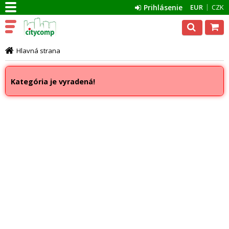
Prihlásenie
EUR
CZK
Hlavná strana
Kategória je vyradená!