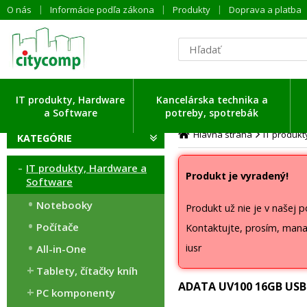
O nás
Informácie podľa zákona
Produkty
Doprava a platba
IT produkty, Hardware
Kancelárska technika a
a Software
potreby, spotrebák
Hlavná strana
IT produk
KATEGÓRIE
IT produkty, Hardware a
Produkt je vyradený!
Software
Notebooky
Produkt už nie je v našej 
Počítače
Kontaktujte, prosím, mana
iusr
All-in-One
Tablety, čítačky kníh
ADATA UV100 16GB USB 
PC komponenty