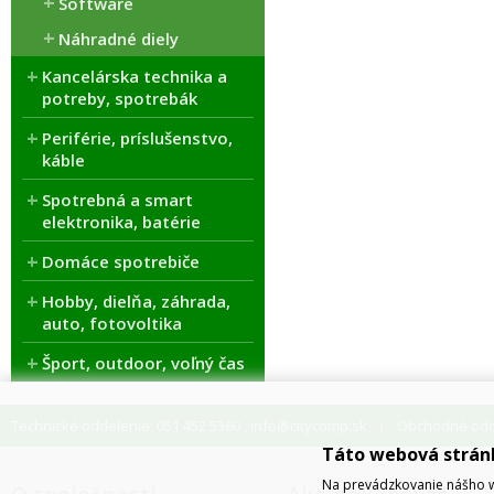
Software
Náhradné diely
Kancelárska technika a
potreby, spotrebák
Periférie, príslušenstvo,
káble
Spotrebná a smart
elektronika, batérie
Domáce spotrebiče
Hobby, dielňa, záhrada,
auto, fotovoltika
Šport, outdoor, voľný čas
Technické oddelenie: 051 452 5360
info@citycomp.sk
Obchodné odde
,
Táto webová strán
Na prevádzkovanie nášho w