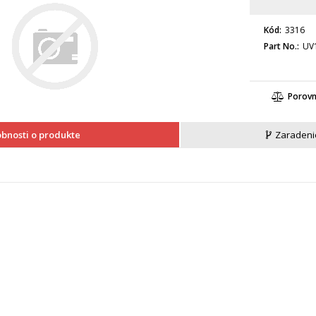
Kód
3316
Part No.
UV
Porov
bnosti o produkte
Zaradeni