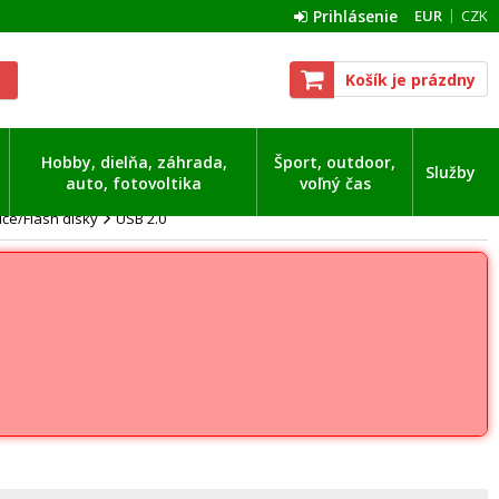
Prihlásenie
EUR
CZK
Košík je prázdny
Hobby, dielňa, záhrada,
Šport, outdoor,
Služby
auto, fotovoltika
voľný čas
če/Flash disky
USB 2.0