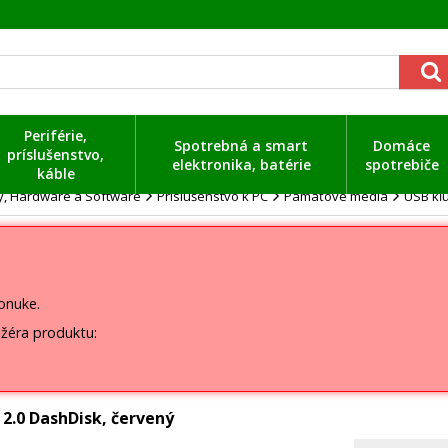
Periférie,
Spotrebná a smart
Domáce
príslušenstvo,
elektronika, batérie
spotrebiče
káble
ty, Hardware a Software
Príslušenstvo k PC
Pamäťové médiá
USB kľú
ponuke.
žéra produktu:
2.0 DashDisk, červený