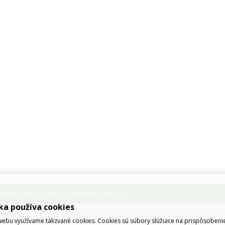
lenie: 051 381 0216
eshop@citycomp.sk
,
ka používa cookies
ebu využívame takzvané cookies. Cookies sú súbory slúžiace na prispôsoben