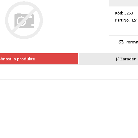
Kód
3253
Part No.
ES
Porov
bnosti o produkte
Zaradeni