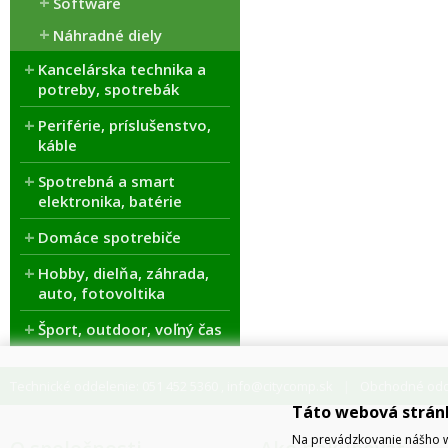
Software
Náhradné diely
Kancelárska technika a
potreby, spotrebák
Periférie, príslušenstvo,
káble
Spotrebná a smart
elektronika, batérie
Domáce spotrebiče
Hobby, dielňa, záhrada,
auto, fotovoltika
Šport, outdoor, voľný čas
Technické oddelenie: 051 452 5360
info@citycomp.sk
Obchodné odde
,
Táto webová strán
Na prevádzkovanie nášho w