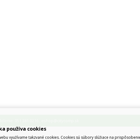
lenie: 051 381 0216
eshop@citycomp.sk
,
ka používa cookies
ebu využívame takzvané cookies. Cookies sú súbory slúžiace na prispôsoben