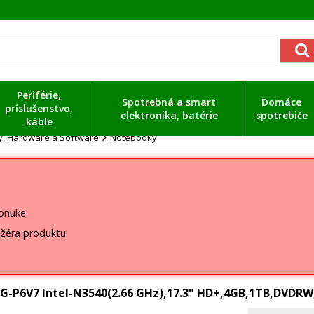
Periférie,
Spotrebná a smart
Domáce
príslušenstvo,
elektronika, batérie
spotrebiče
káble
ty, Hardware a Software
Notebooky
ponuke.
žéra produktu:
1G-P6V7 Intel-N3540(2.66 GHz),17.3" HD+,4GB,1TB,DVDRW