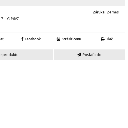
Záruka
24 mes.
1-711G-P6V7
nať
Facebook
Strážiť cenu
Tlač
e produktu
Poslať info