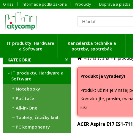
O nás
Informácie podľa zákona
Produkty
Doprava a platba
IT produkty, Hardware
Kancelárska technika a
a Software
potreby, spotrebák
Hlavná strana
IT produk
KATEGÓRIE
IT produkty, Hardware a
Produkt je vyradený!
Software
Notebooky
Produkt už nie je v našej 
Počítače
Kontaktujte, prosím, mana
iusr
All-in-One
Tablety, čítačky kníh
ACER Aspire E17 ES1-71
PC komponenty