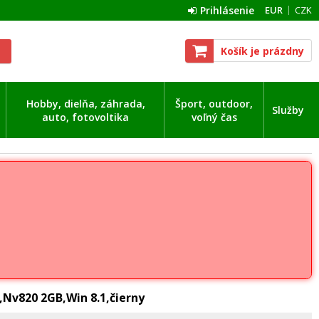
Prihlásenie
EUR
CZK
Košík je prázdny
Hobby, dielňa, záhrada,
Šport, outdoor,
Služby
auto, fotovoltika
voľný čas
,Nv820 2GB,Win 8.1,čierny