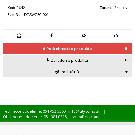
Kód
3642
Záruka
24 mes.
Part No.
DT.SWZEC.001
Podrobnosti o produkte
Zaradenie produktu
Poslať info
Technické oddelenie: 051 452 5360
info@citycomp.sk
,
Obchodné oddelenie: 051 381 0216
eshop@citycomp.sk
,