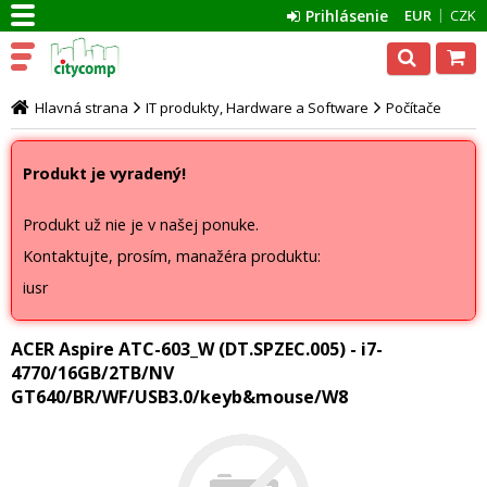
Prihlásenie
EUR
CZK
Hlavná strana
IT produkty, Hardware a Software
Počítače
Produkt je vyradený!
Produkt už nie je v našej ponuke.
Kontaktujte, prosím, manažéra produktu:
iusr
ACER Aspire ATC-603_W (DT.SPZEC.005) - i7-
4770/16GB/2TB/NV
GT640/BR/WF/USB3.0/keyb&mouse/W8