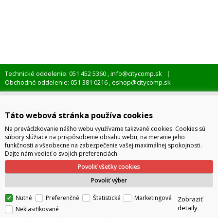
Technické oddelenie: 051 452 5360
info@citycomp.sk
,
Obchodné oddelenie: 051 381 0216
eshop@citycomp.sk
,
O spoločnosti
Táto webová stránka používa cookies
Na prevádzkovanie nášho webu využívame takzvané cookies. Cookies sú
Kto je citycomp
súbory slúžiace na prispôsobenie obsahu webu, na meranie jeho
Ako nakupovať
funkčnosti a všeobecne na zabezpečenie vašej maximálnej spokojnosti.
Dajte nám vedieť o svojich preferenciách.
Obchodné podmienky
Povoliť všetky cookies
Správa cookies
Povoliť výber
Nutné
Preferenčné
Štatistické
Marketingové
Zobraziť
detaily
Neklasifikované
citycomp