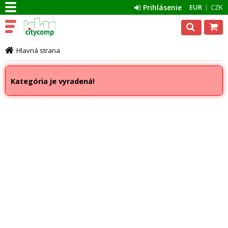
Prihlásenie
EUR
CZK
Hlavná strana
Kategória je vyradená!