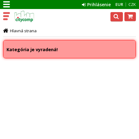
Prihlásenie
EUR
CZK
Hlavná strana
Kategória je vyradená!