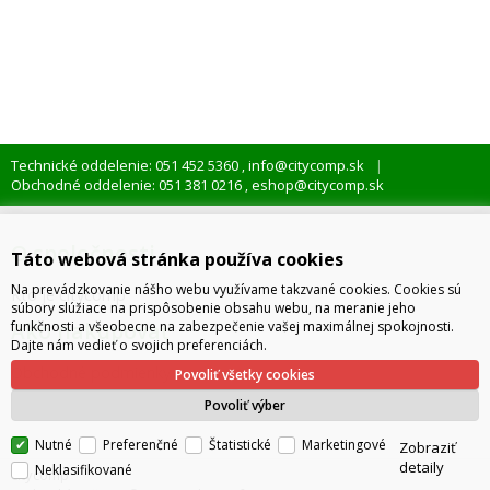
Technické oddelenie: 051 452 5360
info@citycomp.sk
,
Obchodné oddelenie: 051 381 0216
eshop@citycomp.sk
,
O spoločnosti
Táto webová stránka používa cookies
Na prevádzkovanie nášho webu využívame takzvané cookies. Cookies sú
Kto je citycomp
súbory slúžiace na prispôsobenie obsahu webu, na meranie jeho
Ako nakupovať
funkčnosti a všeobecne na zabezpečenie vašej maximálnej spokojnosti.
Dajte nám vedieť o svojich preferenciách.
Obchodné podmienky
Povoliť všetky cookies
Správa cookies
Povoliť výber
Nutné
Preferenčné
Štatistické
Marketingové
Zobraziť
detaily
Neklasifikované
citycomp