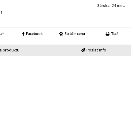
Záruka
24 mes.
31
nať
Facebook
Strážiť cenu
Tlač
e produktu
Poslať info