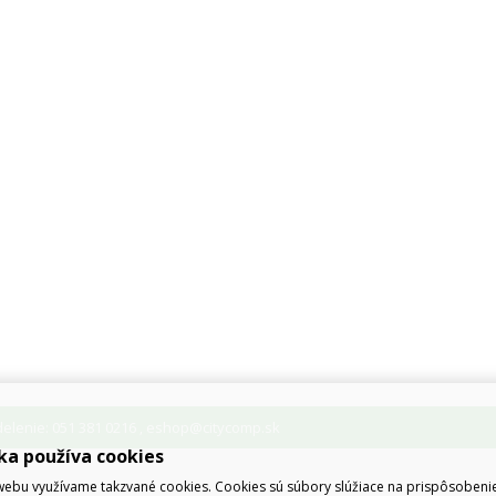
lenie: 051 381 0216
eshop@citycomp.sk
,
ka používa cookies
ebu využívame takzvané cookies. Cookies sú súbory slúžiace na prispôsoben