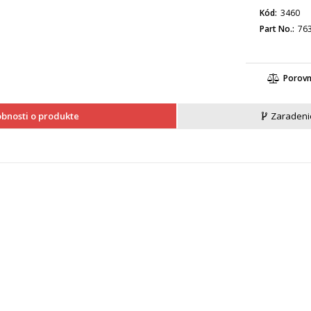
Kód
3460
Part No.
76
Porov
bnosti o produkte
Zaradeni