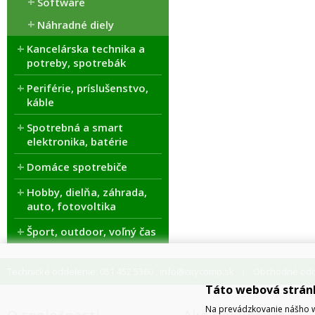
Software
Náhradné diely
Kancelárska technika a
potreby, spotrebák
Periférie, príslušenstvo,
káble
Spotrebná a smart
elektronika, batérie
Domáce spotrebiče
Hobby, dielňa, záhrada,
auto, fotovoltika
Šport, outdoor, voľný čas
Technické oddelenie: 051 452 5360
info@citycomp.sk
Obchodné odde
,
Táto webová strán
Na prevádzkovanie nášho w