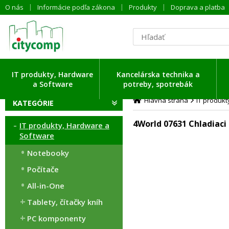
O nás
Informácie podľa zákona
Produkty
Doprava a platba
IT produkty, Hardware
Kancelárska technika a
a Software
potreby, spotrebák
Hlavná strana
IT produk
KATEGÓRIE
4World 07631 Chladiaci
IT produkty, Hardware a
Software
Notebooky
Počítače
All-in-One
Tablety, čítačky kníh
PC komponenty