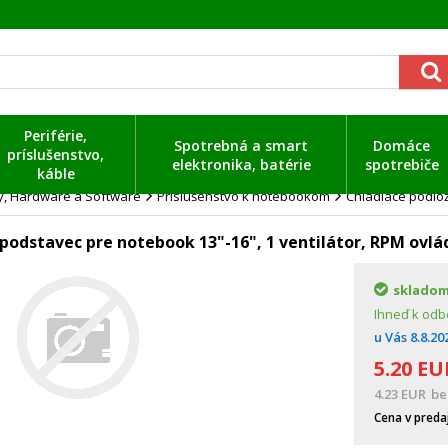
Periférie,
Spotrebná a smart
Domáce
príslušenstvo,
elektronika, batérie
spotrebiče
káble
ty, Hardware a Software
Príslušenstvo k notebookom
Chladiace podlo
 podstavec pre notebook 13"-16", 1 ventilátor, RPM ovlá
sklado
Ihneď k odb
u Vás
8.8.20
5.20
EU
4.23
EUR
be
Cena v preda