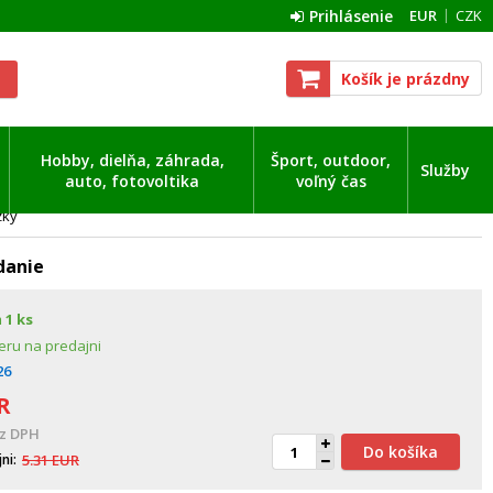
Prihlásenie
EUR
CZK
Košík je prázdny
Hobby, dielňa, záhrada,
Šport, outdoor,
Služby
auto, fotovoltika
voľný čas
žky
danie
m
1 ks
eru na predajni
26
R
z DPH
Do košíka
jni
5.31
EUR